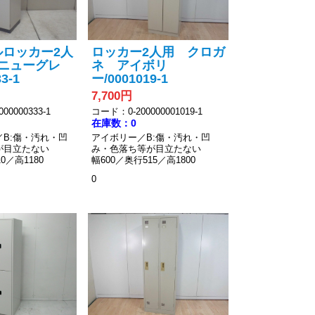
ルロッカー2人
ロッカー2人用 クロガ
 ニューグレ
ネ アイボリ
3-1
ー/0001019-1
7,700円
00000333-1
コード：0-200000001019-1
在庫数：0
B:傷・汚れ・凹
アイボリー／B:傷・汚れ・凹
が目立たない
み・色落ち等が目立たない
0／高1180
幅600／奥行515／高1800
0