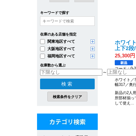
キーワードで探す
在庫のある店舗を指定
関東地区すべて
ホワイト
上下2段
大阪地区すべて
25,300円
福岡地区すべて
在庫数から選ぶ
コード：0-20
～
在庫数：5
ホワイト／S
幅317／奥行
新品の2人
所部材揃っ
して使え...