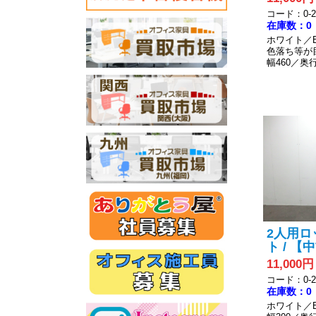
コード：0-20
在庫数：0
ホワイト／
色落ち等が
幅460／奥行
2人用ロ
ト / 【
11,000円
コード：0-20
在庫数：0
ホワイト／