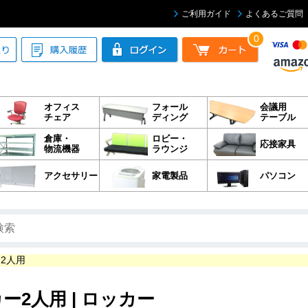
ご利用ガイド
よくあるご質問
0
オフィス
フォール
会議用
チェア
ディング
テーブル
倉庫・
ロビー・
応接家具
物流機器
ラウンジ
アクセサリー
家電製品
パソコン
2人用
ー2人用 | ロッカー