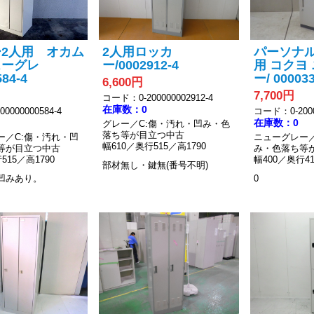
2人用 オカム
2人用ロッカ
パーソナ
ューグレ
ー/0002912-4
用 コクヨ
84-4
ー/ 000033
6,600円
7,700円
コード：0-200000002912-4
在庫数：0
0000000584-4
コード：0-2000
在庫数：0
グレー／C:傷・汚れ・凹み・色
落ち等が目立つ中古
ー／C:傷・汚れ・凹
ニューグレー／
幅610／奥行515／高1790
等が目立つ中古
み・色落ち等
515／高1790
幅400／奥行41
部材無し・鍵無(番号不明)
凹みあり。
0