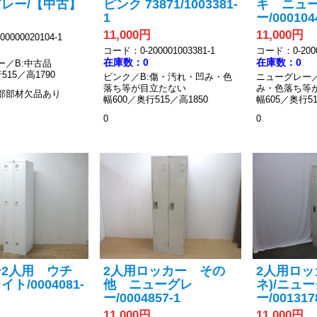
レー/【中古】
ピンク 73871/1003381-
キ ニュ
1
ー/000104
11,000円
11,000円
0000020104-1
コード：0-200001003381-1
コード：0-2000
在庫数：0
在庫数：0
ー／B:中古品
515／高1790
ピンク／B:傷・汚れ・凹み・色
ニューグレー／
落ち等が目立たない
み・色落ち等
部部材欠品あり
幅600／奥行515／高1850
幅605／奥行51
0
0
2人用 ウチ
2人用ロッカー その
2人用ロッ
ト/0004081-
他 ニューグレ
ネ)/ニュ
ー/0004857-1
ー/001317
11,000円
11,000円