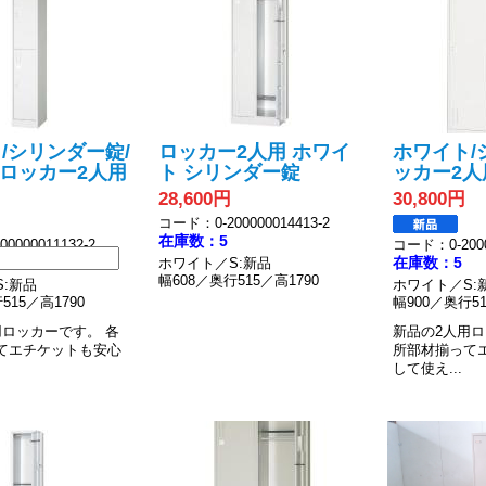
/シリンダー錠/
ロッカー2人用 ホワイ
ホワイト/
/ロッカー2人用
ト シリンダー錠
ッカー2人
28,600円
30,800円
コード：0-200000014413-2
在庫数：5
0000011132-2
コード：0-2000
在庫数：5
ホワイト／S:新品
幅608／奥行515／高1790
:新品
ホワイト／S:
515／高1790
幅900／奥行51
用ロッカーです。
各
新品の2人用
てエチケットも安心
所部材揃って
して使え...