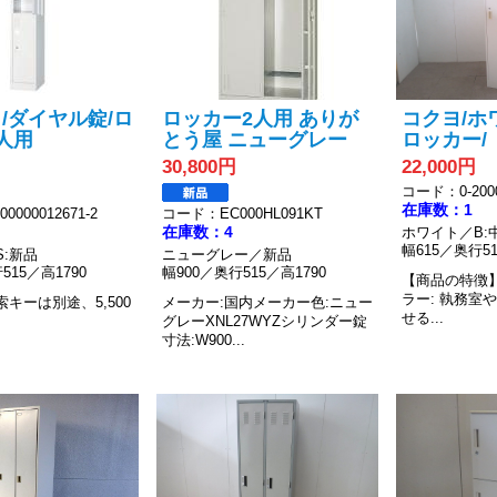
/ダイヤル錠/ロ
ロッカー2人用 ありが
コクヨ/ホ
人用
とう屋 ニューグレー
ロッカー/
30,800円
22,000円
コード：0-2000
在庫数：1
0000012671-2
コード：EC000HL091KT
在庫数：4
ホワイト／B:
幅615／奥行51
:新品
ニューグレー／新品
515／高1790
幅900／奥行515／高1790
【商品の特徴
ラー: 執務室
キーは別途、5,500
メーカー:国内メーカー色:ニュー
せる...
グレーXNL27WYZシリンダー錠
寸法:W900...