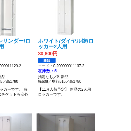
シリンダー/ロ
ホワイト/ダイヤル錠/ロ
用
ッカー2人用
30,800円
00011129-2
コード：0-200000011137-2
在庫数：5
新品
指定なし／S:新品
5／高1790
幅608／奥行515／高1790
ロッカーです。
各
【11月入荷予定】
新品の2人用
エチケットも安心
ロッカーです。