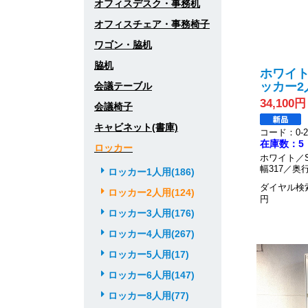
オフィスデスク・事務机
オフィスチェア・事務椅子
ワゴン・脇机
脇机
ホワイト
ッカー2
会議テーブル
34,100円
会議椅子
キャビネット(書庫)
コード：0-20
在庫数：5
ロッカー
ホワイト／S
幅317／奥行
ロッカー1人用(186)
ダイヤル検索
ロッカー2人用(124)
円
ロッカー3人用(176)
ロッカー4人用(267)
ロッカー5人用(17)
ロッカー6人用(147)
ロッカー8人用(77)