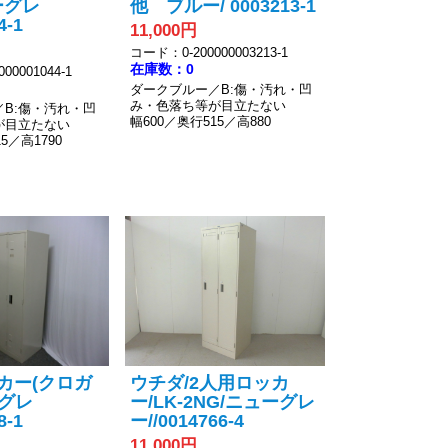
ーグレ
他 ブルー/ 0003213-1
4-1
11,000円
コード：0-200000003213-1
在庫数：0
00001044-1
ダークブルー／B:傷・汚れ・凹
み・色落ち等が目立たない
B:傷・汚れ・凹
幅600／奥行515／高880
が目立たない
5／高1790
カー(クロガ
ウチダ/2人用ロッカ
ーグレ
ー/LK-2NG/ニューグレ
8-1
ー//0014766-4
11,000円