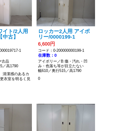
ワイト/2人用
ロッカー2人用 アイボ
【中古】
リー/0000199-1
6,600円
00019717-1
コード：0-200000000199-1
在庫数：0
中古品
アイボリー／B:傷・汚れ・凹
5／高1790
み・色落ち等が目立たない
幅610／奥行515／高1790
】
清潔感のあるカ
0
や更衣室を明るく見