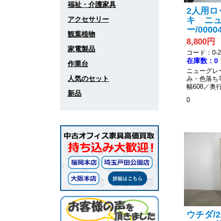
福祉・介護家具
2人用ロ
アクセサリー
キ ニ
ー/00004
観葉植物
8,800円
家電製品
コード：0-20
在庫数：0
作業台
ニューグレ
人気のセット
み・色落ち
幅608／奥行
新品
0
ウチダ/