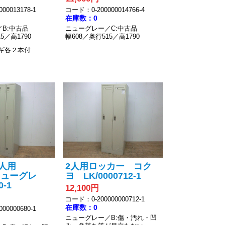
00013178-1
コード：0-200000014766-4
在庫数：0
B:中古品
ニューグレー／C:中古品
5／高1790
幅608／奥行515／高1790
ギ各２本付
2人用
2人用ロッカー コク
ニューグレ
ヨ LK/0000712-1
0-1
12,100円
コード：0-200000000712-1
在庫数：0
00000680-1
ニューグレー／B:傷・汚れ・凹