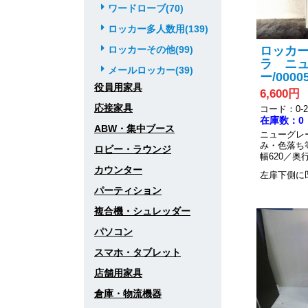
ワードローブ(70)
ロッカー多人数用(139)
ロッカーその他(99)
ロッカー
ラ ニ
メールロッカー(39)
ー/00005
役員用家具
6,600円
応接家具
コード：0-20
在庫数：0
ABW・集中ブース
ニューグレ
み・色落ち
ロビー・ラウンジ
幅620／奥行
カウンター
左扉下側に
パーティション
複合機・シュレッダー
パソコン
スマホ・タブレット
店舗用家具
倉庫・物流機器