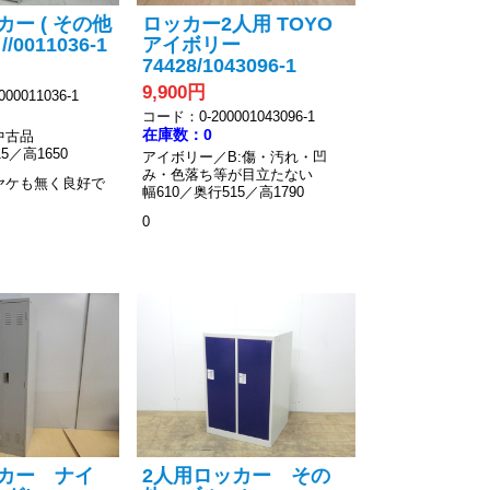
カー ( その他
ロッカー2人用 TOYO
/0011036-1
アイボリー
74428/1043096-1
9,900円
00011036-1
コード：0-200001043096-1
在庫数：0
中古品
5／高1650
アイボリー／B:傷・汚れ・凹
み・色落ち等が目立たない
ヤケも無く良好で
幅610／奥行515／高1790
0
カー ナイ
2人用ロッカー その