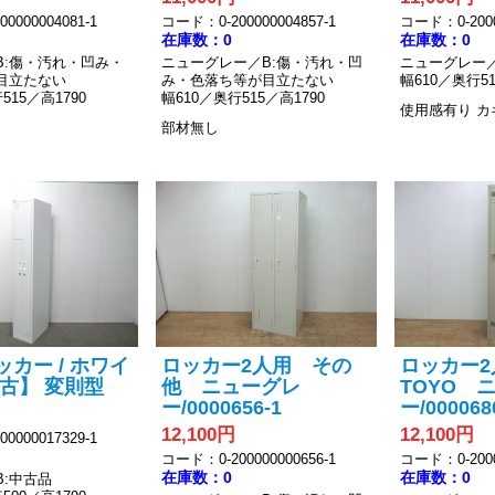
0000004081-1
コード：0-200000004857-1
コード：0-2000
在庫数：0
在庫数：0
B:傷・汚れ・凹み・
ニューグレー／B:傷・汚れ・凹
ニューグレー／
目立たない
み・色落ち等が目立たない
幅610／奥行51
515／高1790
幅610／奥行515／高1790
使用感有り
カ
部材無し
ッカー / ホワイ
ロッカー2人用 その
ロッカー
中古】 変則型
他 ニューグレ
TOYO 
ー/0000656-1
ー/000068
12,100円
12,100円
0000017329-1
コード：0-200000000656-1
コード：0-2000
在庫数：0
在庫数：0
B:中古品