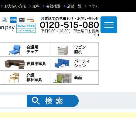
お支払い方法
送料
会社概要
店舗一覧
コラム
お電話での見積もり・お問い合わせ
平日9:30～18:30(一部土曜日も営業
中)
会議用
ワゴン
チェア
脇机
パーティ
役員用家具
ション
介護
新品
福祉家具