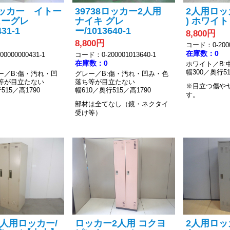
ッカー イトー
39738ロッカー2人用
2人用ロッ
ューグレ
ナイキ グレ
) ホワイト /
31-1
ー/1013640-1
8,800円
8,800円
コード：0-2000
在庫数：0
0000000431-1
コード：0-200001013640-1
在庫数：0
ホワイト／B:
幅300／奥行51
ー／B:傷・汚れ・凹
グレー／B:傷・汚れ・凹み・色
等が目立たない
落ち等が目立たない
※目立つ傷や
515／高1790
幅610／奥行515／高1790
す。
部材は全てなし（鏡・ネクタイ
受け等）
2人用ロッカー/
ロッカー2人用 コクヨ
2人用ロッ