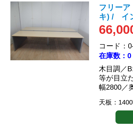
フリーア
キ) / イ
66,00
コード：0-2
在庫数：0
木目調／B
等が目立
幅2800／
天板：140