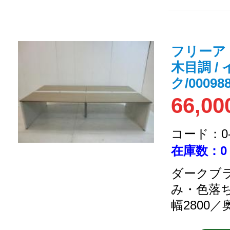
フリーア
木目調 /
ク/000988
66,00
コード：0-2
在庫数：0
ダークブラ
み・色落
幅2800／