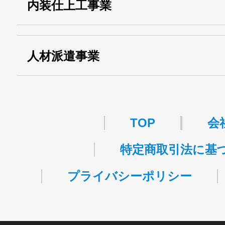
内装仕上工事業
事業
関自貨：
・東京都 (般・23) ：
第83449号
人材派遣事業
・許可番号 ：
派13-314458
TOP
会
特定商取引法に基
プライバシーポリシー