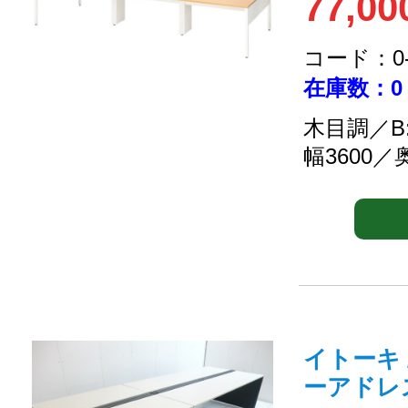
77,00
コード：0-2
在庫数：0
木目調／B
幅3600／
イトーキ 
ーアドレ