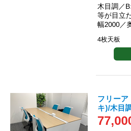
木目調／B
等が目立
幅2000／
4枚天板
フリーア
キ)/木目調/
77,00