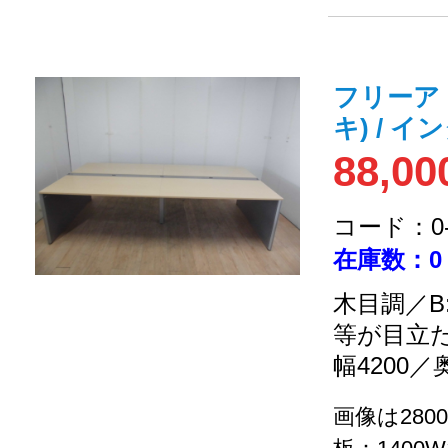
フリーア
キ) / イ
88,00
コード：0-2
在庫数：0
木目調／B
等が目立
幅4200／
画像は28