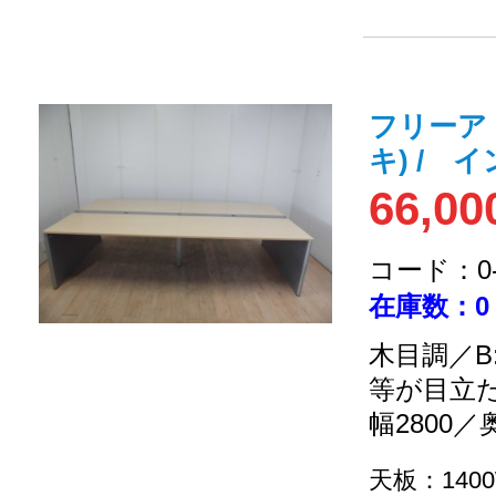
フリーア
キ) / イ
66,00
コード：0-2
在庫数：0
木目調／B
等が目立
幅2800／
天板：140