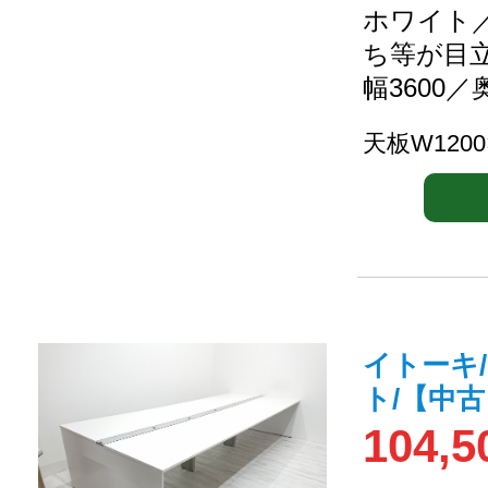
ホワイト／
ち等が目
幅3600／
天板W1200
イトーキ
ト/【中
104,5