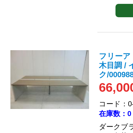
フリーア
木目調 /
ク/000988
66,00
コード：0-2
在庫数：0
ダークブラ