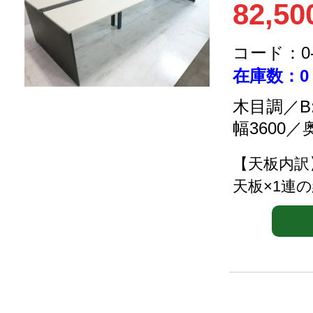
82,50
コード：0-2
在庫数：0
木目調／B
幅3600／
【天板内訳
天板×1連の