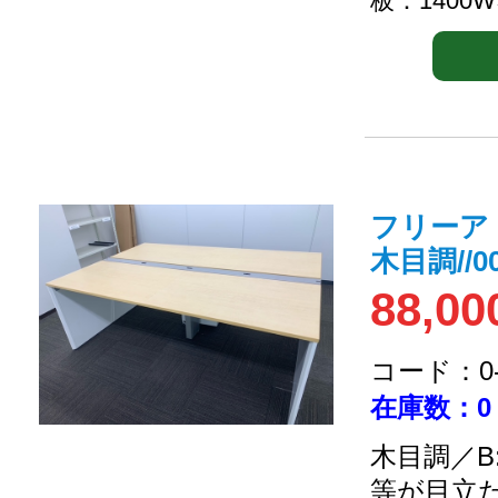
板：1400W
フリーア
木目調//00
88,00
コード：0-2
在庫数：0
木目調／B
等が目立