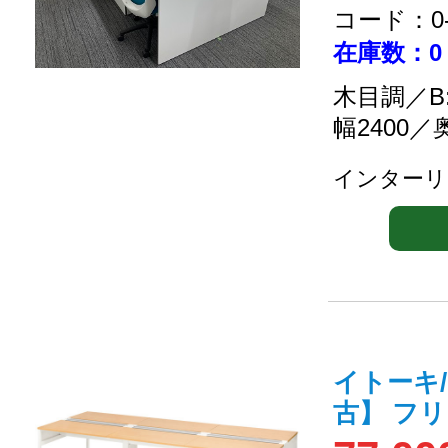
コード：0-2
在庫数：0
木目調／B
幅2400／
インターリ
イトーキ/
古】 フ