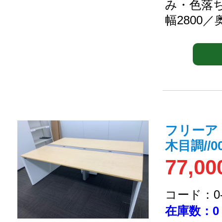
み・色落
幅2800／
フリーア
木目調//00
77,00
コード：0-2
在庫数：0