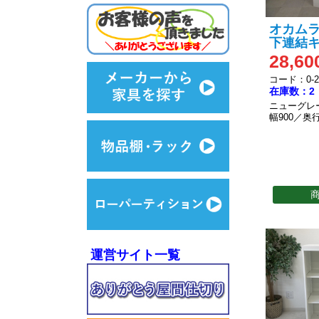
オカムラ 
下連結
28,60
コード：0-20
在庫数：2
ニューグレ
幅900／奥行
運営サイト一覧