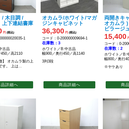
/ 木目調 /
オカムラ/ホワイト/マガ
両開きキャ
 上下連結書庫
ジンキャビネット
オカムラ )
ビラージュ/0
0
36,300
円
(税込)
円
(税込)
15,400
0000020035-1
コード：0-200000009694-1
在庫数：3
コード：0-2000
在庫数：2
中古品
ホワイト／B:中古品
450／高2110
幅900／奥行450／高1140
ホワイト／B:
幅800／奥行40
徴】
オカムラ製の上
3列3段
です。
上は...
※ヤケあり
商品詳細へ
商品詳細へ
商