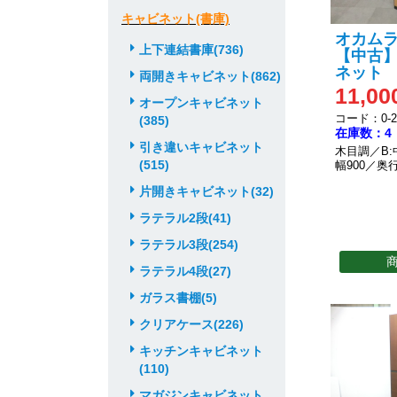
キャビネット(書庫)
オカムラ 
上下連結書庫(736)
【中古】
ネット
両開きキャビネット(862)
11,00
オープンキャビネット
コード：0-20
(385)
在庫数：4
引き違いキャビネット
木目調／B:
(515)
幅900／奥行
片開きキャビネット(32)
ラテラル2段(41)
ラテラル3段(254)
ラテラル4段(27)
ガラス書棚(5)
クリアケース(226)
キッチンキャビネット
(110)
マガジンキャビネット