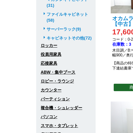
(31)
ファイルキャビネット
オカムラ 
(58)
【中古】
サーバーラック(9)
17,60
キャビネットその他(72)
コード：0-20
在庫数：3
ロッカー
木目調／B:
役員用家具
幅900／奥行
応接家具
【商品の特
下連結書庫
ABW・集中ブース
ロビー・ラウンジ
カウンター
パーティション
複合機・シュレッダー
パソコン
スマホ・タブレット