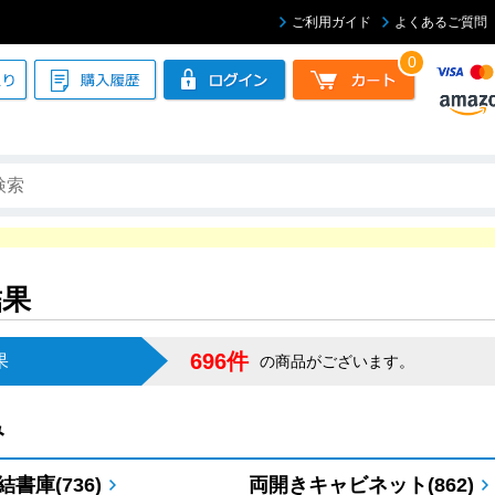
ご利用ガイド
よくあるご質問
0
結果
696件
果
の商品がございます。
み
書庫(736)
両開きキャビネット(862)