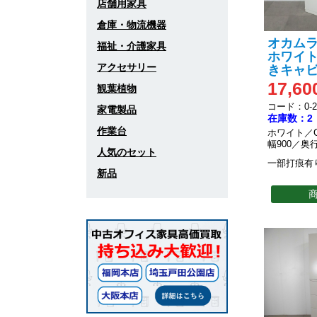
店舗用家具
倉庫・物流機器
オカムラ
福祉・介護家具
ホワイト
アクセサリー
きキャ
17,60
観葉植物
コード：0-20
家電製品
在庫数：2
作業台
ホワイト／
幅900／奥行
人気のセット
一部打痕有
新品