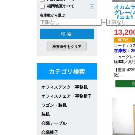
オカムラ 
福岡地区すべて
グレー/ 4
在庫数から選ぶ
【中古】
～
ネット
13,20
コード：0-20
在庫数：2
ニューグレ
幅900／奥行
【型番:423
徴】
...
オフィスデスク・事務机
オフィスチェア・事務椅子
ワゴン・脇机
脇机
会議テーブル
会議椅子