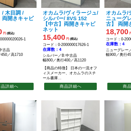
/ 木目調 /
オカムラ/ヴィラージュ/
オカムラ/
 両開きキャビ
シルバー/ 8VS 152
ニューグレ
【中古】両開きキャビ
古】 両開
ネット
0
18,700
円
(税込)
15,400
0000020026-1
コード：0-2000
円
(税込)
在庫数：4
コード：0-200000017626-1
在庫数：4
中古品
ニューグレー／
450／高1710
幅900／奥行45
シルバー／B:中古品
幅800／奥行400／高1120
【商品の特徴】
日本の一流オフ
ィスメーカー、オカムラのスチ
ール書庫...
商品詳細へ
商品詳細へ
商