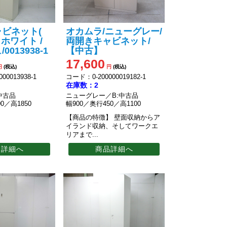
ビネット(
オカムラ/ニューグレー/
 ホワイト /
両開きキャビネット/
013938-1
【中古】
17,600
円
(税込)
円
(税込)
00013938-1
コード：0-200000019182-1
在庫数：2
中古品
ニューグレー／B:中古品
0／高1850
幅900／奥行450／高1100
【商品の特徴】
壁面収納からア
イランド収納、そしてワークエ
リアまで...
品詳細へ
商品詳細へ