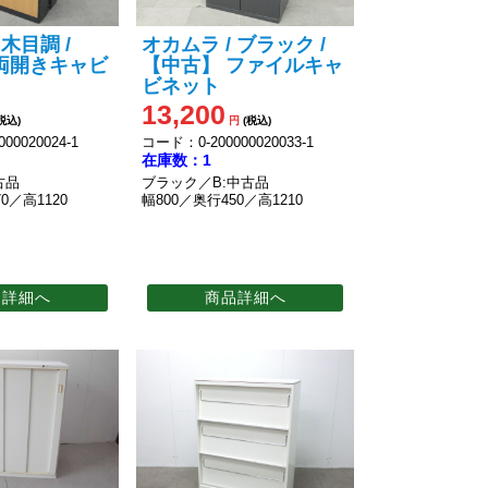
 木目調 /
オカムラ / ブラック /
両開きキャビ
【中古】 ファイルキャ
ビネット
13,200
税込)
円
(税込)
00020024-1
コード：0-200000020033-1
在庫数：1
古品
ブラック／B:中古品
0／高1120
幅800／奥行450／高1210
品詳細へ
商品詳細へ