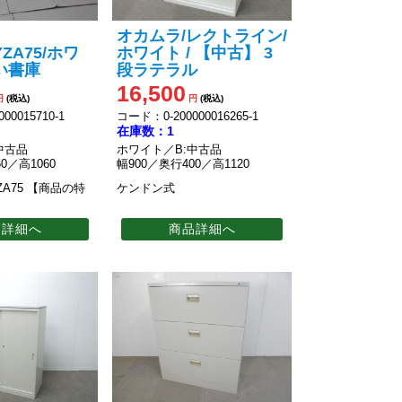
オカムラ/レクトライン/
YZA75/ホワ
ホワイト / 【中古】 3
い書庫
段ラテラル
16,500
円
(税込)
円
(税込)
00015710-1
コード：0-200000016265-1
在庫数：1
中古品
ホワイト／B:中古品
0／高1060
幅900／奥行400／高1120
ZA75
【商品の特
ケンドン式
品詳細へ
商品詳細へ