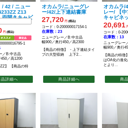
/ 42 / ニュー
オカムラ/ニューグレ
オカムラ/
233ZZ Z13
ー/42/上下連結書庫
レー/ 【
 両開きキャビ
キャビネ
27,720
円
(税込)
20,691
コード：0-200000017154-1
0
在庫数：23
コード：0-2000
円
(税込)
在庫数：13
ニューグレー／B:中古品
幅900／奥行450／高2300
ニューグレー／
0000016795-1
幅900／奥行45
5
【商品の特徴】
・上下連結タイ
ー／B:中古品
プの大型収納
上下2...
【商品の特徴
450／高1200
はOA化の進
とより...
9ZZ】
【商品の特
商品詳細へ
商品詳細へ
商