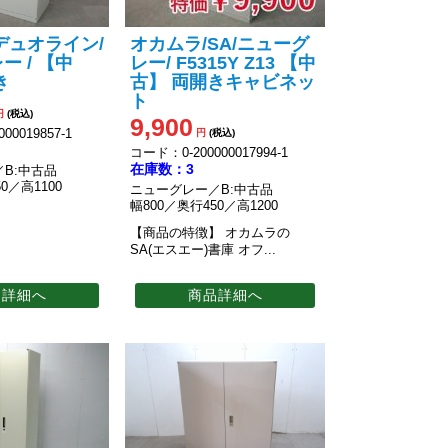
デュオライン/
オカムラ/SA/ニューグ
ー / 【中
レー/ F5315Y Z13 【中
き
古】 両開きキャビネッ
ト
円
(税込)
9,900
00019857-1
円
(税込)
コード：0-200000017994-1
在庫数：3
B:中古品
0／高1100
ニューグレー／B:中古品
幅800／奥行450／高1200
【商品の特徴】
オカムラの
SA(エスエー)書庫
オフ...
品詳細へ
商品詳細へ