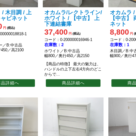
/ 木目調 / 上
オカムラ/レクトライン/
オカムラ /
キャビネット
ホワイト / 【中古】 上
【中古】 
下連結書庫
ネット
0
円
(税込)
37,400
8,800
0000018818-1
円
(税込)
円
(
コード：0-200000016946-1
コード：0-2000
在庫数：2
在庫数：1
ー／B:中古品
450／高2100
ホワイト／B:中古品
木目調／B:中
幅800／奥行450／高2150
幅900／奥行47
【商品の特徴】
最大の魅力は、
ハンドルの上下左右4方向のどこ
からで...
商品詳細へ
商品詳細へ
商