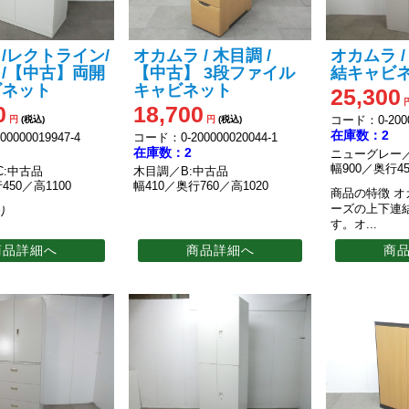
/レクトライン/
オカムラ / 木目調 /
オカムラ / 
/【中古】両開
【中古】 3段ファイル
結キャビ
ビネット
キャビネット
25,300
0
18,700
コード：0-2000
円
(税込)
円
(税込)
在庫数：2
0000019947-4
コード：0-200000020044-1
在庫数：2
ニューグレー／
幅900／奥行45
C:中古品
木目調／B:中古品
450／高1100
幅410／奥行760／高1020
商品の特徴
オ
ーズの上下連
り
す。オ...
商品詳細へ
商品詳細へ
商