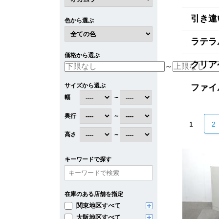
引き違
色から選ぶ
ラテラル
価格から選ぶ
クリアケ
～
サイズから選ぶ
ファイ
幅
～
奥行
～
1
2
高さ
～
キーワードで探す
在庫のある店舗を指定
関東地区すべて
大阪地区すべて