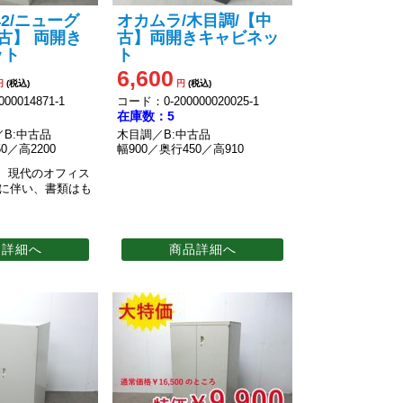
42/ニューグ
オカムラ/木目調/【中
中古】 両開き
古】両開きキャビネッ
ット
ト
6,600
円
(税込)
円
(税込)
00014871-1
コード：0-200000020025-1
在庫数：5
B:中古品
木目調／B:中古品
0／高2200
幅900／奥行450／高910
】
現代のオフィス
化に伴い、書類はも
品詳細へ
商品詳細へ