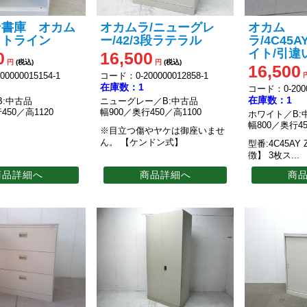
ン書庫 オカム
オカムラ/ニューグレ
オカム
クトライン
ー/42/3段ラテラル
ラ/4C45A
イト/引違
0
16,500
円
(税込)
円
(税込)
16,500
0000015154-1
コード：0-200000012858-1
在庫数：1
コード：0-2000
在庫数：1
B:中古品
ニューグレー／B:中古品
450／高1120
幅900／奥行450／高1100
ホワイト／B:
幅800／奥行45
※目立つ傷やヤケは御座いませ
ん。
【ケンドン式】
型番:4C45AY 
徴】
3枚ス...
商品詳細へ
商品詳細へ
商