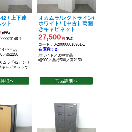
42 / 上下連
オカムラ/レクトライン/
ネット
ホワイト/【中古】両開
きキャビネット
円
(税込)
27,500
00020148-1
円
(税込)
コード：0-200000018951-1
在庫数：2
B:中古品
0／高2150
ホワイト／B:中古品
幅900／奥行500／高2150
カムラ「42」シリ
結キャビネットで
品詳細へ
商品詳細へ