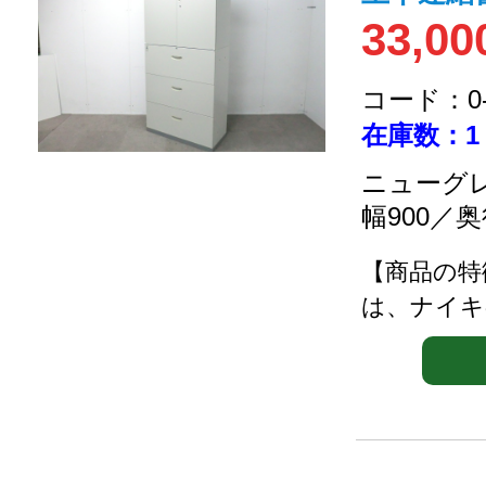
33,00
コード：0-2
在庫数：1
ニューグレ
幅900／奥
【商品の特
は、ナイキ