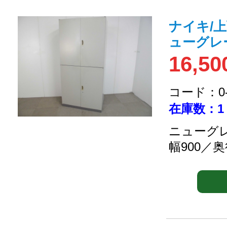
ナイキ/
ューグレ
16,50
コード：0-2
在庫数：1
ニューグレ
幅900／奥