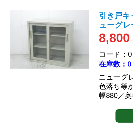
引き戸キャ
ューグレー /
8,800
コード：0-2
在庫数：0
ニューグレ
色落ち等
幅880／奥