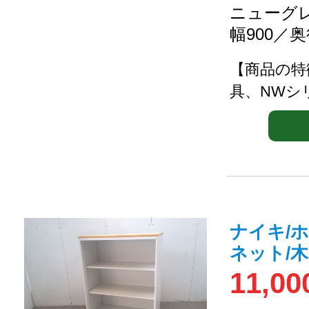
ニューグレ
幅900／奥
【商品の特
具、NWシ
ナイキ/
ネット/
11,00