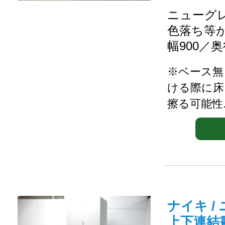
ニューグレ
色落ち等
幅900／奥
※ベース無
ける際に床
擦る可能性..
ナイキ /
上下連結