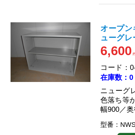
オープン
ューグレー/
6,600
コード：0-2
在庫数：0
ニューグレ
色落ち等
幅900／奥
型番：NWS-