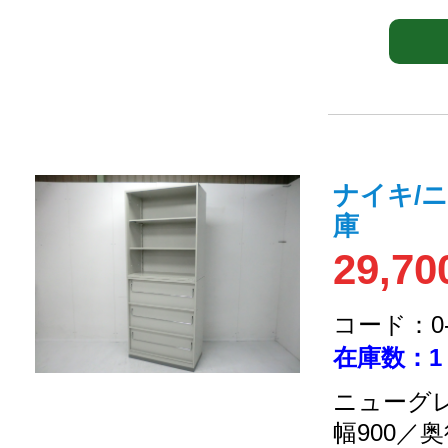
ナイキ/
庫
29,70
コード：0-2
在庫数：1
ニューグレ
幅900／奥