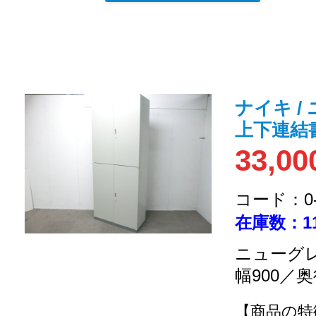
ナイキ /
上下連結
33,00
コード：0-2
在庫数：1
ニューグレ
幅900／奥
【商品の特