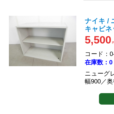
ナイキ /
キャビネ
5,500
コード：0-2
在庫数：0
ニューグレ
幅900／奥