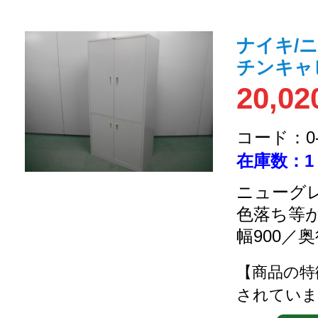
ナイキ/ニ
チンキャ
20,02
コード：0-2
在庫数：1
ニューグレ
色落ち等
幅900／奥
【商品の特
されていま