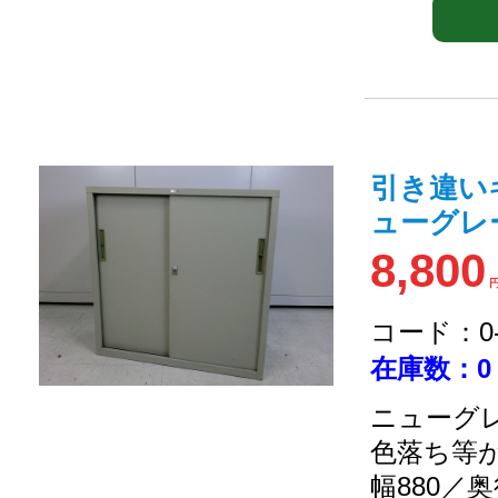
引き違い
ューグレー 6
8,800
コード：0-2
在庫数：0
ニューグレ
色落ち等
幅880／奥