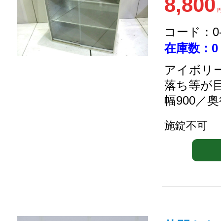
8,800
コード：0-2
在庫数：0
アイボリー
落ち等が
幅900／奥
施錠不可