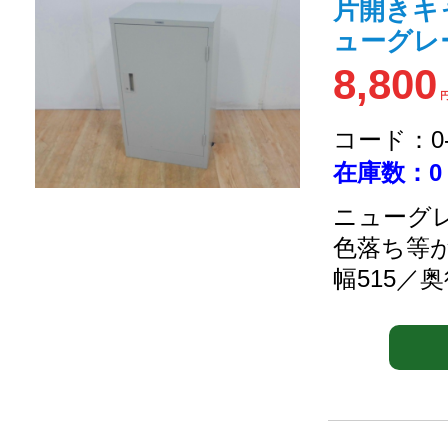
片開きキャ
ューグレー/
8,800
コード：0-2
在庫数：0
ニューグレ
色落ち等
幅515／奥