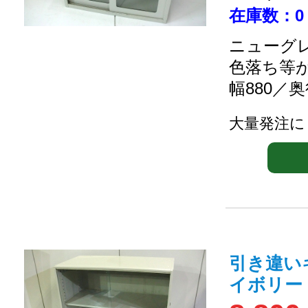
在庫数：0
ニューグレ
色落ち等
幅880／奥
大量発注に
引き違い
イボリー 72