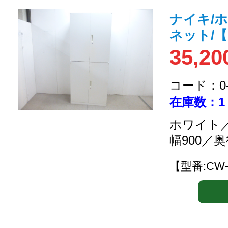
ナイキ/
ネット/
35,20
コード：0-2
在庫数：1
ホワイト／
幅900／奥
【型番:CW-