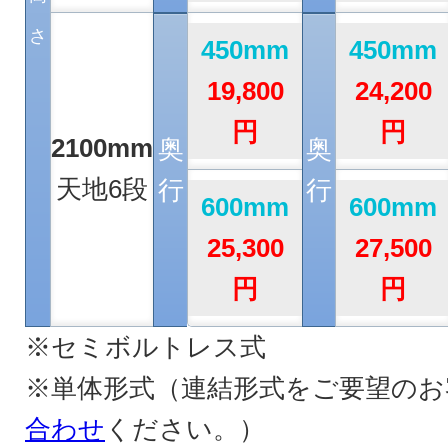
さ
450mm
450mm
19,800
24,200
円
円
2100mm
奥
奥
天地6段
行
行
600mm
600mm
25,300
27,500
円
円
※セミボルトレス式
※単体形式（連結形式をご要望のお
合わせ
ください。）