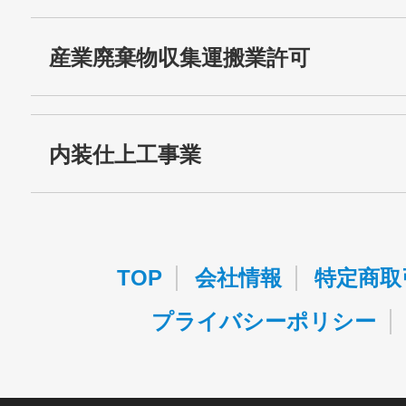
・名称：
株式会社シモムラ
産業廃棄物収集運搬業許可
・古物商許可番号：
東京都公安委員会 第3
・産業廃棄物収集
埼玉 0110015580
内装仕上工事業
運搬業許可証番号：
・東京都知事許可
第83449号
（般-13）：
TOP
会社情報
特定商取
プライバシーポリシー