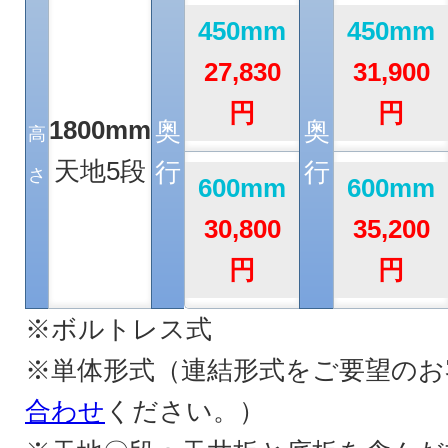
450mm
450mm
27,830
31,900
円
円
1800mm
奥
奥
高
天地5段
行
行
さ
600mm
600mm
30,800
35,200
円
円
※ボルトレス式
※単体形式（連結形式をご要望のお
合わせ
ください。）