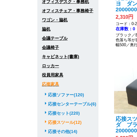
オフィスデスク・事務机
ヨ ダン
2000000
オフィスチェア・事務椅子
2,310円
ワゴン・脇机
コード：0-20
在庫数：0
脇机
ブラック／
会議テーブル
色落ち等が
幅500／奥行
会議椅子
キャビネット(書庫)
ロッカー
役員用家具
応接家具
応接ソファー(120)
応接センターテーブル(6)
応接セット(220)
応接ス
応接スツール(12)
ダ ブラ
2000000
応接その他(14)