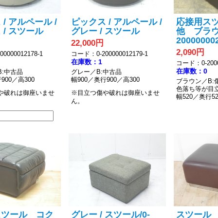
/ アルペール /
ピックス / アルペール /
応接用ス
 / スツール
グレー / スツール
他 ブラウン
20000000
22,000円
2,090円
0000012178-1
コード：0-200000012179-1
在庫数：1
コード：0-2000
在庫数：0
B:中古品
グレー／B:中古品
900／高300
幅900／奥行900／高300
ブラウン／B:
色落ち等が目
や破れは御座いませ
※目立つ傷や破れは御座いませ
幅520／奥行52
ん。
スツール コク
グレー / スツール/0-
スツール