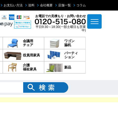
お支払い方法
送料
会社概要
店舗一覧
コラム
お電話での見積もり・お問い合わせ
平日9:30～18:30(一部土曜日も営業
中)
会議用
ワゴン
チェア
脇机
パーティ
役員用家具
ション
介護
新品
福祉家具