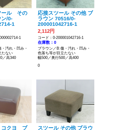
ツール その
応接スツール その他 ブ
/0-
ラウン 70516/0-
2714-1
200001042716-1
2,112円
00002714-1
コード：0-200001042716-1
在庫数：0
傷・汚れ・凹み・
ブラウン／B:傷・汚れ・凹み・
立たない
色落ち等が目立たない
0／高340
幅500／奥行500／高400
0
 コクヨ ブ
スツール その他 ブラウ