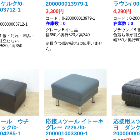
ケルク/0-
200000013979-1
ラウン/ 000
03712-1
3,300円
4,290円
コード：0-200000013979-1
コード：0-2000
在庫数：0
在庫数：0
0000003712-1
グレー／B:中古品
ブラウン／B:
幅650／奥行520／高340
色落ち等が目
B:傷・汚れ・凹み・
幅750／奥行60
目立たない
※目立つ傷や破れは御座いませ
530／高350
ん。
ツール ウチ
応接スツール イトーキ
応接用ス
ック/0-
グレー 72267/0-
ヨ ダンケ
04285-1
200001003300-1
20000000