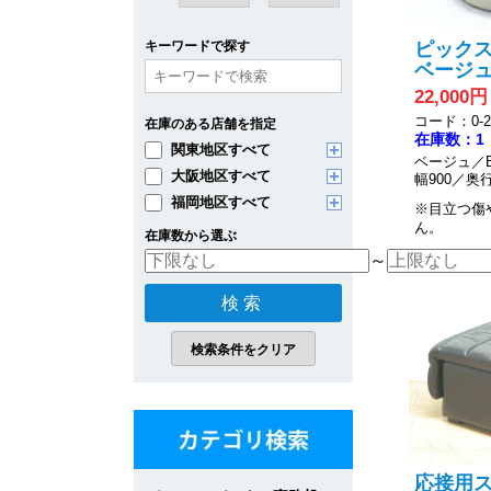
ピックス 
キーワードで探す
ベージュ
22,000円
コード：0-20
在庫のある店舗を指定
在庫数：1
関東地区すべて
ベージュ／
大阪地区すべて
幅900／奥行
福岡地区すべて
※目立つ傷
ん。
在庫数から選ぶ
～
応接用