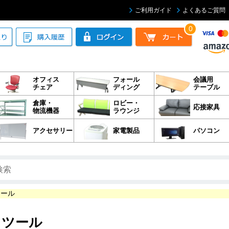
ご利用ガイド
よくあるご質問
0
オフィス
フォール
会議用
チェア
ディング
テーブル
倉庫・
ロビー・
応接家具
物流機器
ラウンジ
アクセサリー
家電製品
パソコン
ツール
スツール