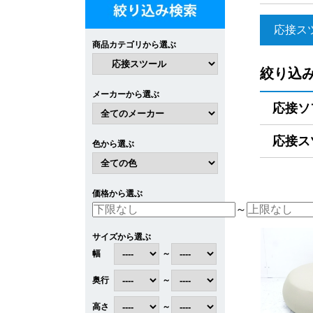
応接ス
商品カテゴリから選ぶ
絞り込
メーカーから選ぶ
応接ソフ
応接スツ
色から選ぶ
価格から選ぶ
～
サイズから選ぶ
幅
～
奥行
～
高さ
～