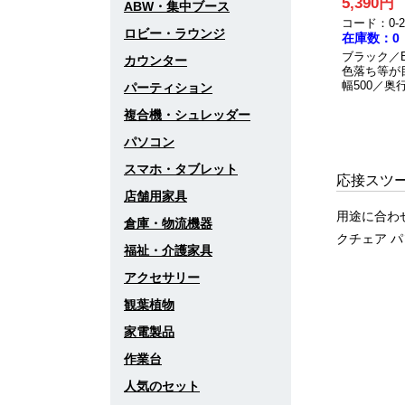
5,390円
ABW・集中ブース
コード：0-20
ロビー・ラウンジ
在庫数：0
ブラック／
カウンター
色落ち等が
幅500／奥行
パーティション
複合機・シュレッダー
パソコン
スマホ・タブレット
応接スツ
店舗用家具
用途に合わ
倉庫・物流機器
クチェア 
福祉・介護家具
アクセサリー
観葉植物
家電製品
作業台
人気のセット