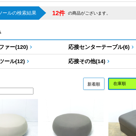
12件
ツールの検索結果
の商品がございます。
み
ァー(120)
応接センターテーブル(6)
ール(12)
応接その他(14)
新着順