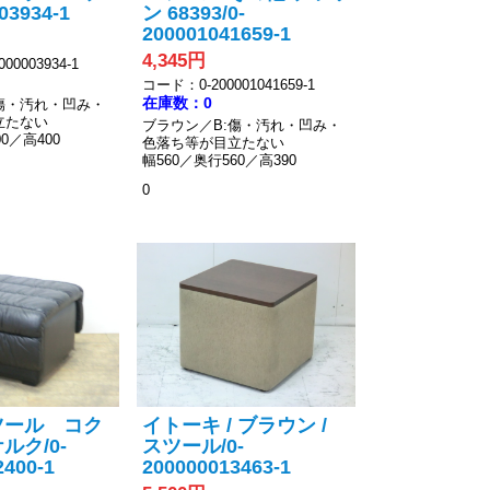
3934-1
ン 68393/0-
200001041659-1
4,345円
00003934-1
コード：0-200001041659-1
在庫数：0
傷・汚れ・凹み・
立たない
ブラウン／B:傷・汚れ・凹み・
0／高400
色落ち等が目立たない
幅560／奥行560／高390
0
ツール コク
イトーキ / ブラウン /
ルク/0-
スツール/0-
2400-1
200000013463-1