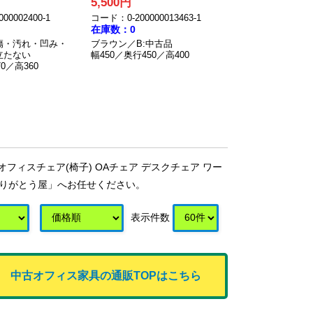
5,500円
00002400-1
コード：0-200000013463-1
在庫数：0
傷・汚れ・凹み・
ブラウン／B:中古品
立たない
幅450／奥行450／高400
0／高360
ィスチェア(椅子) OAチェア デスクチェア ワー
ありがとう屋」へお任せください。
表示件数
中古オフィス家具の通販TOPはこちら