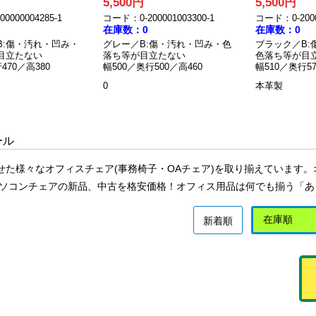
5,500円
5,500円
0000004285-1
コード：0-200001003300-1
コード：0-2000
在庫数：0
在庫数：0
B:傷・汚れ・凹み・
グレー／B:傷・汚れ・凹み・色
ブラック／B:
目立たない
落ち等が目立たない
色落ち等が目
470／高380
幅500／奥行500／高460
幅510／奥行57
0
本革製
ール
せた様々なオフィスチェア(事務椅子・OAチェア)を取り揃えています。オフ
パソコンチェアの新品、中古を格安価格！オフィス用品は何でも揃う「
新着順