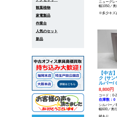
ニューグレ
幅1050／奥
観葉植物
※多少キズ
家電製品
作業台
人気のセット
新品
【中古
ク (サ
ルバー/ 0
8,800円
コード：0-20
在庫数：0
シルバー／
幅600／奥行
鍵あり