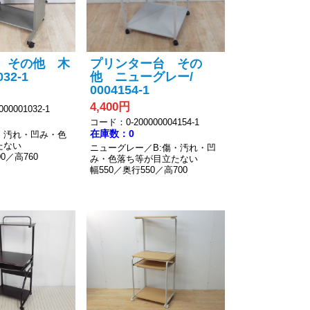
 その他 木
プリンター台 その
32-1
他 ニューグレー/
0004154-1
4,400円
00001032-1
コード：0-200000004154-1
在庫数：0
・汚れ・凹み・色
たない
ニューグレー／B:傷・汚れ・凹
0／高760
み・色落ち等が目立たない
幅550／奥行550／高700