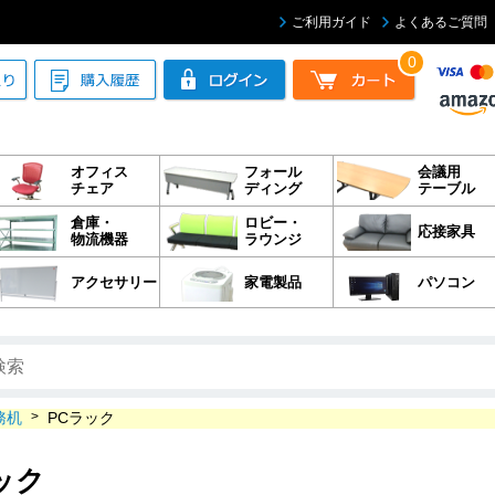
ご利用ガイド
よくあるご質問
0
オフィス
フォール
会議用
チェア
ディング
テーブル
倉庫・
ロビー・
応接家具
物流機器
ラウンジ
アクセサリー
家電製品
パソコン
務机
>
PCラック
ック