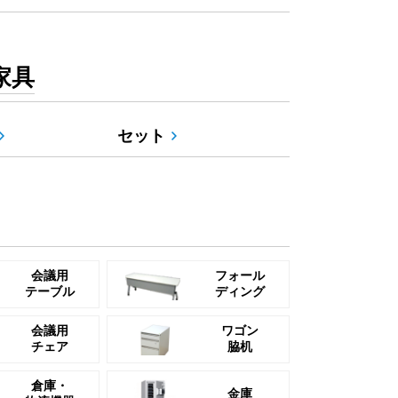
家具
セット
会議用
フォール
テーブル
ディング
会議用
ワゴン
チェア
脇机
倉庫・
金庫