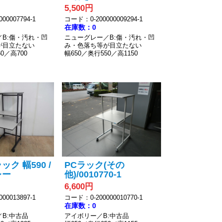
5,500円
00007794-1
コード：0-200000009294-1
在庫数：0
B:傷・汚れ・凹
ニューグレー／B:傷・汚れ・凹
が目立たない
み・色落ち等が目立たない
0／高700
幅650／奥行550／高1150
ク 幅590 /
PCラック(その
レー
他)/0010770-1
6,600円
00013897-1
コード：0-200000010770-1
在庫数：0
B:中古品
アイボリー／B:中古品