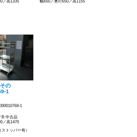
0／高1335
幅650／奥行650／高1155
(その
69-1
00010769-1
B:中古品
0／高1470
（ストッパー有）