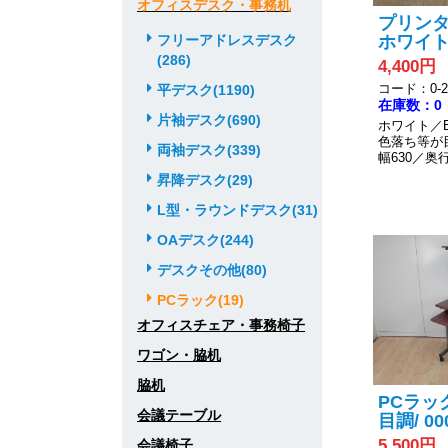
オフィスデスク・事務机
プリンター
フリーアドレスデスク
ホワイト/ 
(286)
4,400円
コード：0-20
平デスク(1190)
在庫数：0
片袖デスク(690)
ホワイト／
色落ち等が
両袖デスク(339)
幅630／奥行
昇降デスク(29)
L型・ラウンドデスク(31)
OAデスク(244)
デスクその他(80)
PCラック(19)
オフィスチェア・事務椅子
ワゴン・脇机
脇机
PCラッ
会議テーブル
目調/ 00
5,500円
会議椅子