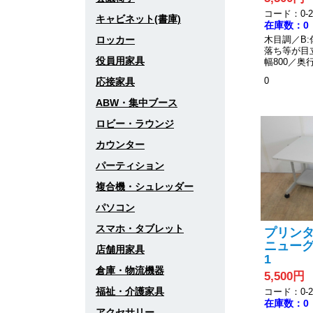
コード：0-20
キャビネット(書庫)
在庫数：0
ロッカー
木目調／B
落ち等が目
役員用家具
幅800／奥行
0
応接家具
ABW・集中ブース
ロビー・ラウンジ
カウンター
パーティション
複合機・シュレッダー
パソコン
スマホ・タブレット
プリンター
ニューグレ
店舗用家具
1
倉庫・物流機器
5,500円
福祉・介護家具
コード：0-20
在庫数：0
アクセサリー