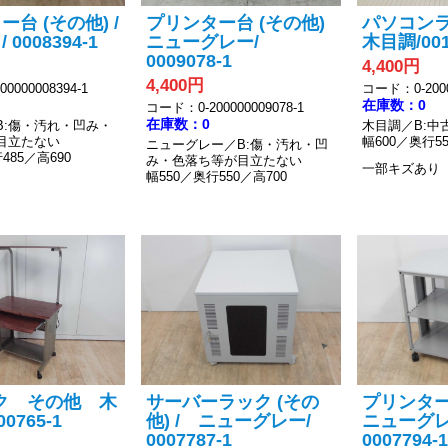
台 (その他) /
プリンター台 (その他)
パソコンラッ
0008394-1
ニューグレー/
木目調/001
0009078-1
4,400円
4,400円
0000008394-1
コード：0-2000
在庫数：0
コード：0-200000009078-1
在庫数：0
B:傷・汚れ・凹み・
木目調／B:中
目立たない
幅600／奥行55
ニューグレー／B:傷・汚れ・凹
485／高690
み・色落ち等が目立たない
一部キズあり
幅550／奥行550／高700
ク その他 木
サーバーラック (その
プリンター
00765-1
他) / ニューグレー/
ニューグレ
0007787-1
0007794-1