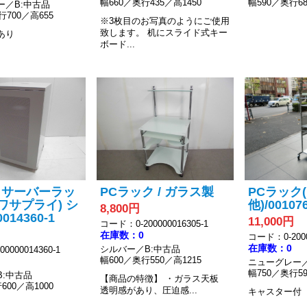
幅660／奥行435／高1450
幅590／奥行68
ー／B:中古品
行700／高655
※3枚目のお写真のようにご使用
致します。
机にスライド式キー
あり
ボード...
】サーバーラッ
PCラック / ガラス製
PCラック
ンワサプライ) シ
他)/00107
8,800円
014360-1
11,000円
コード：0-200000016305-1
在庫数：0
コード：0-2000
在庫数：0
シルバー／B:中古品
0000014360-1
幅600／奥行550／高1215
ニューグレー／
幅750／奥行59
B:中古品
【商品の特徴】
・ガラス天板
600／高1000
透明感があり、圧迫感...
キャスター付