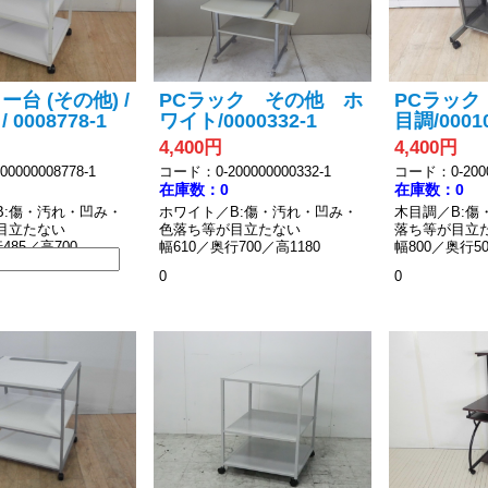
台 (その他) /
PCラック その他 ホ
PCラック
0008778-1
ワイト/0000332-1
目調/00010
4,400円
4,400円
0000008778-1
コード：0-200000000332-1
コード：0-2000
在庫数：0
在庫数：0
B:傷・汚れ・凹み・
ホワイト／B:傷・汚れ・凹み・
木目調／B:傷
目立たない
色落ち等が目立たない
落ち等が目立
485／高700
幅610／奥行700／高1180
幅800／奥行50
0
0