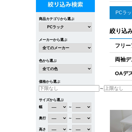
PCラ
商品カテゴリから選ぶ
絞り込
メーカーから選ぶ
フリー
両袖デス
色から選ぶ
OAデス
価格から選ぶ
～
サイズから選ぶ
幅
～
奥行
～
高さ
～