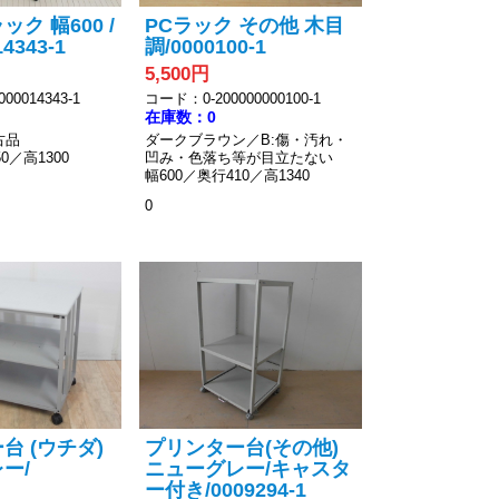
ク 幅600 /
PCラック その他 木目
4343-1
調/0000100-1
5,500円
00014343-1
コード：0-200000000100-1
在庫数：0
古品
ダークブラウン／B:傷・汚れ・
0／高1300
凹み・色落ち等が目立たない
幅600／奥行410／高1340
0
台 (ウチダ)
プリンター台(その他)
ー/
ニューグレー/キャスタ
ー付き/0009294-1