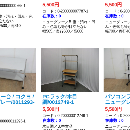
5,500円
5,500円
0000000765-1
コード：0-200000007787-1
コード：0-2000
在庫数：0
在庫数：0
:傷・汚れ・凹み・色
立たない
ニューグレー／B:傷・汚れ・凹
ニューグレー／
500／高810
み・色落ち等が目立たない
み・色落ち等
幅565／奥行600／高600
幅700／奥行46
台 / コクヨ /
PCラック/木目
パソコンラッ
ー/0011293-
調/0012749-1
ニューグ
5,500円
5,500円
コード：0-200000012749-1
コード：0-2000
在庫数：0
在庫数：0
0000011293-1
木目調／B:中古品
ニューグレー／