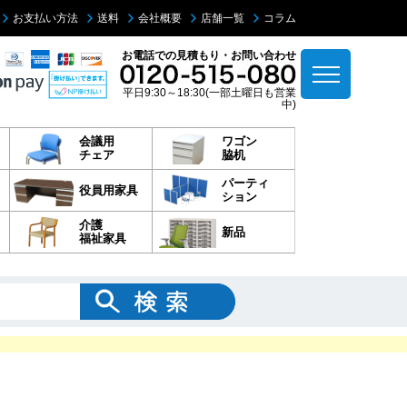
お支払い方法
送料
会社概要
店舗一覧
コラム
お電話での見積もり・お問い合わせ
平日9:30～18:30(一部土曜日も営業
中)
会議用
ワゴン
チェア
脇机
パーティ
役員用家具
ション
介護
新品
福祉家具