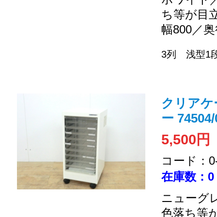
ち等が目
幅800／奥
3列 浅型1
クリアケ
ー 74504/
5,500円
コード：0-2
在庫数：0
ニューグレ
色落ち等