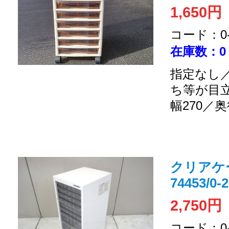
1,650円
コード：0-2
在庫数：0
指定なし／
ち等が目
幅270／奥
クリアケ
74453/0-
2,750円
コード：0-2