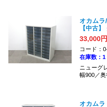
オカムラ/4
【中古】
33,000
コード：0-2
在庫数：1
ニューグレ
幅900／奥
オカムラ /