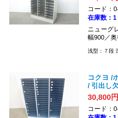
コード：0-2
在庫数：1
ニューグレ
幅900／奥
浅型：７段
コクヨ /
/ 引出し
30,800
コード：0-2
在庫数：1