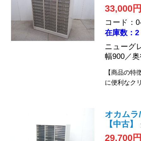
33,000
コード：0-2
在庫数：2
ニューグレ
幅900／奥
【商品の特
に便利なクリ
オカムラ/4
【中古】
29,700