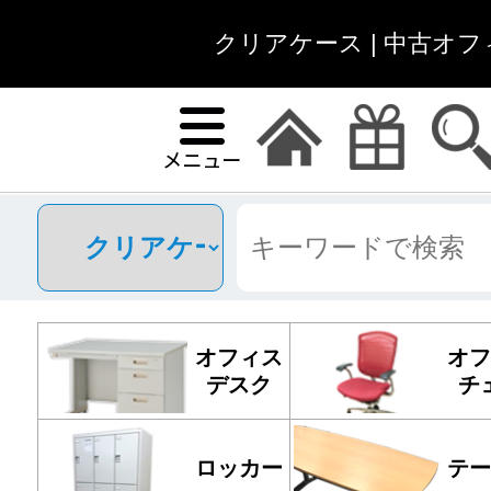
クリアケース | 中古オ
オフィス
オフ
デスク
チ
ロッカー
テー