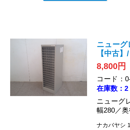
ニューグレ
【中古】/
8,800円
コード：0-2
在庫数：2
ニューグレ
幅280／奥
ナカバヤシ