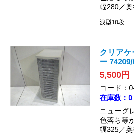
幅280／奥
浅型10段
クリアケ
ー 74209/
5,500円
コード：0-2
在庫数：0
ニューグレ
色落ち等
幅325／奥