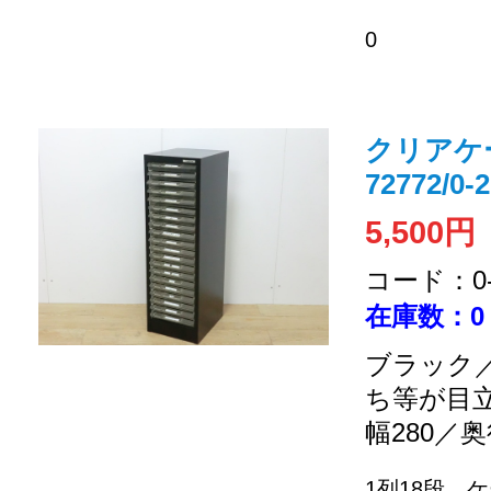
0
クリアケ
72772/0-
5,500円
コード：0-2
在庫数：0
ブラック／
ち等が目
幅280／奥
1列18段 ケー