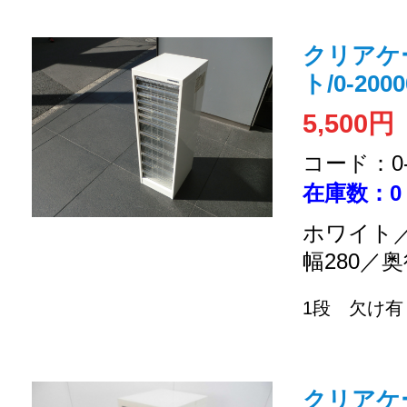
クリアケ
ト/0-2000
5,500円
コード：0-2
在庫数：0
ホワイト／
幅280／奥
1段 欠け有
クリアケ