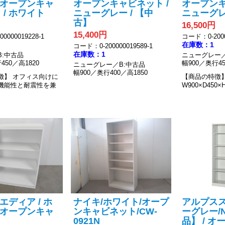
/ オープンキャ
オープンキャビネット /
オープンキ
 / ホワイト
ニューグレー / 【中
ニューグ
古】
16,500円
15,400円
0000019228-1
コード：0-2000
在庫数：1
コード：0-200000019589-1
在庫数：1
B:中古品
ニューグレー／
450／高1820
幅900／奥行45
ニューグレー／B:中古品
幅900／奥行400／高1850
徴】
オフィス向けに
【商品の特徴
機能性と耐震性を兼
W900×D450×H
 エディア / ホ
ナイキ/ホワイト/オープ
アルプスス
/ オープンキャ
ンキャビネット/CW-
ーグレー/N
0921N
品】 / 