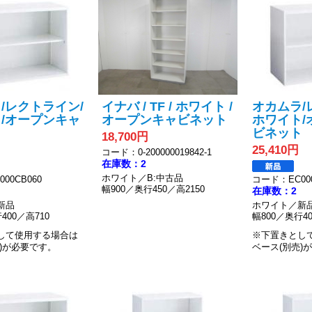
/レクトライン/
イナバ / TF / ホワイト /
オカムラ/
/オープンキャ
オープンキャビネット
ホワイト/
ト
ビネット
18,700円
25,410円
コード：0-200000019842-1
在庫数：2
ホワイト／B:中古品
00CB060
コード：EC000
幅900／奥行450／高2150
在庫数：2
新品
ホワイト／新
400／高710
幅800／奥行40
して使用する場合は
※下置きとし
)が必要です。
ベース(別売)