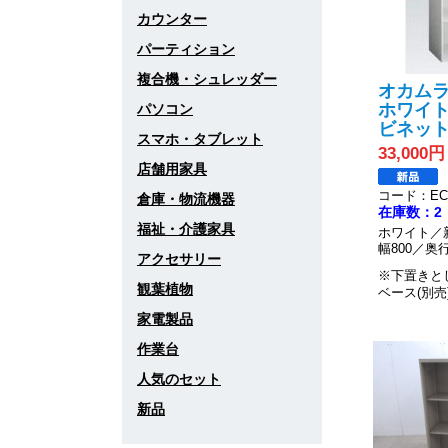
カウンター
パーティション
複合機・シュレッダー
オカムラ
ホワイト
パソコン
ビネッ
スマホ・タブレット
33,000円
店舗用家具
コード：EC0
倉庫・物流機器
在庫数：2
福祉・介護家具
ホワイト／
幅800／奥行
アクセサリー
※下置きと
観葉植物
ベース(別売
家電製品
作業台
人気のセット
新品