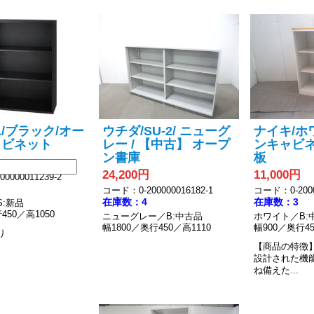
/ブラック/オー
ウチダ/SU-2/ ニューグ
ナイキ/ホ
ャビネット
レー / 【中古】 オープ
ンキャビネ
ン書庫
板
24,200円
11,000円
0000011239-2
コード：0-200000016182-1
コード：0-2000
在庫数：4
在庫数：3
:新品
450／高1050
ニューグレー／B:中古品
ホワイト／B:
幅1800／奥行450／高1110
幅900／奥行45
り
【商品の特徴
設計された機
ね備えた...