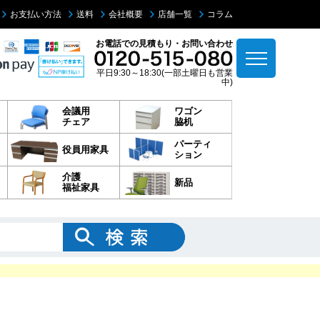
お支払い方法
送料
会社概要
店舗一覧
コラム
お電話での見積もり・お問い合わせ
平日9:30～18:30(一部土曜日も営業
中)
会議用
ワゴン
チェア
脇机
パーティ
役員用家具
ション
介護
新品
福祉家具