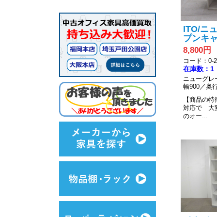
ITO/
プンキャ
8,800円
コード：0-20
在庫数：1
ニューグレ
幅900／奥行
【商品の特
対応で 大
のオー...