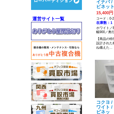
イナバ 
ビネット
15,400円
運営サイト一覧
コード：0-20
在庫数：1
ホワイト／
幅900／奥行
【商品の特
設計された
ね備えた...
コクヨ /
ワイト 
ビネッ