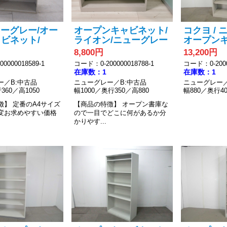
ニューグレー/オー
オープンキャビネット/
コクヨ / 
ビネット/
ライオン/ニューグレー
オープン
8,800円
13,200円
0000018589-1
コード：0-200000018788-1
コード：0-2000
在庫数：1
在庫数：1
ー／B:中古品
ニューグレー／B:中古品
ニューグレー／
360／高1050
幅1000／奥行350／高880
幅880／奥行40
徴】
定番のA4サイズ
【商品の特徴】
オープン書庫な
変お求めやすい価格
ので一目でどこに何があるか分
かりやす...