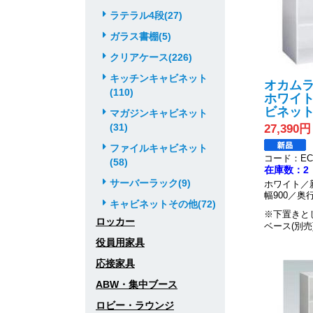
ラテラル4段(27)
ガラス書棚(5)
クリアケース(226)
キッチンキャビネット
オカムラ
(110)
ホワイト
ビネッ
マガジンキャビネット
(31)
27,390円
ファイルキャビネット
コード：EC0
(58)
在庫数：2
サーバーラック(9)
ホワイト／
幅900／奥行
キャビネットその他(72)
※下置きと
ロッカー
ベース(別売
役員用家具
応接家具
ABW・集中ブース
ロビー・ラウンジ