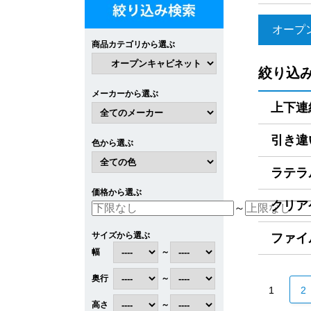
オープ
商品カテゴリから選ぶ
絞り込
メーカーから選ぶ
上下連結
引き違
色から選ぶ
ラテラル
価格から選ぶ
クリアケ
～
サイズから選ぶ
ファイ
幅
～
奥行
～
1
2
高さ
～