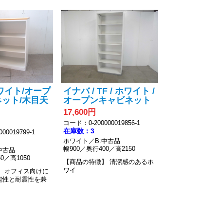
ワイト/オープ
イナバ / TF / ホワイト /
ット/木目天
オープンキャビネット
17,600円
コード：0-200000019856-1
在庫数：3
00019799-1
ホワイト／B:中古品
幅900／奥行400／高2150
中古品
0／高1050
【商品の特徴】
清潔感のあるホ
ワイ...
】
オフィス向けに
能性と耐震性を兼