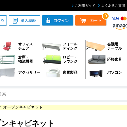
ご利用ガイド
よくあるご質問
0
オフィス
フォール
会議用
チェア
ディング
テーブル
倉庫・
ロビー・
応接家具
物流機器
ラウンジ
アクセサリー
家電製品
パソコン
>
オープンキャビネット
プンキャビネット