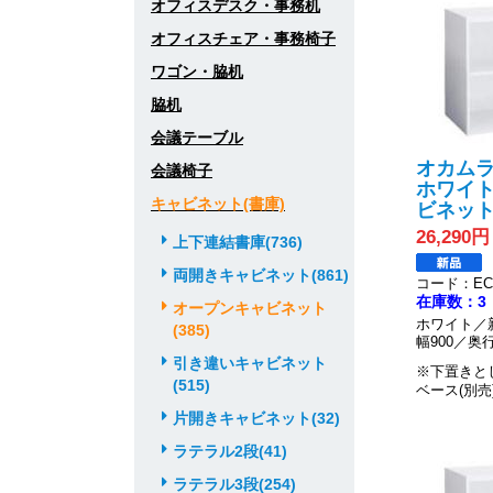
オフィスデスク・事務机
オフィスチェア・事務椅子
ワゴン・脇机
脇机
会議テーブル
オカムラ
会議椅子
ホワイト
キャビネット(書庫)
ビネッ
26,290円
上下連結書庫(736)
両開きキャビネット(861)
コード：EC0
在庫数：3
オープンキャビネット
ホワイト／
(385)
幅900／奥行
引き違いキャビネット
※下置きと
(515)
ベース(別売
片開きキャビネット(32)
ラテラル2段(41)
ラテラル3段(254)