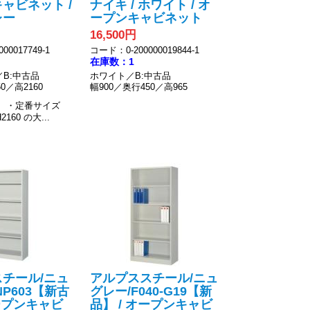
ャビネット /
ナイキ / ホワイト / オ
レー
ープンキャビネット
16,500円
00017749-1
コード：0-200000019844-1
在庫数：1
B:中古品
ホワイト／B:中古品
0／高2160
幅900／奥行450／高965
】
・定番サイズ
2160 の大...
チール/ニュ
アルプススチール/ニュ
P603【新古
グレー/F040-G19【新
オープンキャビ
品】 / オープンキャビ