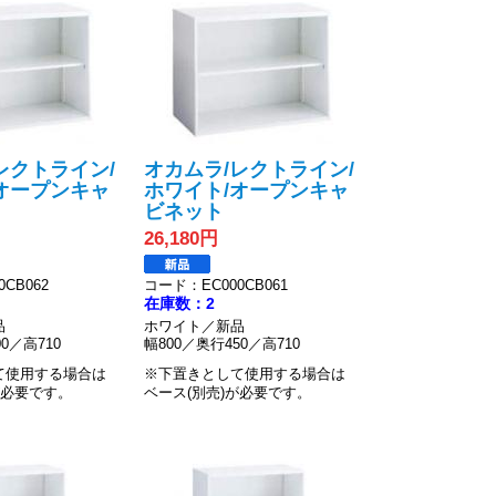
レクトライン/
オカムラ/レクトライン/
オープンキャ
ホワイト/オープンキャ
ビネット
26,180円
CB062
コード：EC000CB061
在庫数：2
品
ホワイト／新品
0／高710
幅800／奥行450／高710
て使用する場合は
※下置きとして使用する場合は
が必要です。
ベース(別売)が必要です。