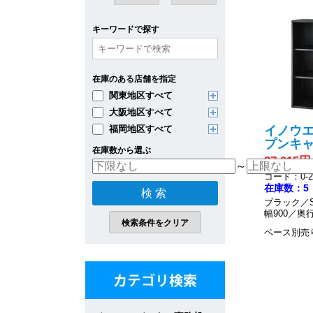
キーワードで探す
在庫のある店舗を指定
関東地区すべて
大阪地区すべて
イノウエ
福岡地区すべて
プンキ
在庫数から選ぶ
37,015円
～
コード：0-20
在庫数：5
ブラック／S
幅900／奥行
ベース別売