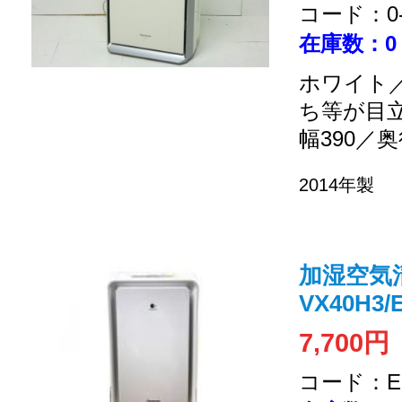
コード：0-2
在庫数：0
ホワイト／
ち等が目
幅390／奥
2014年製
加湿空気清
VX40H3/
7,700円
コード：EC