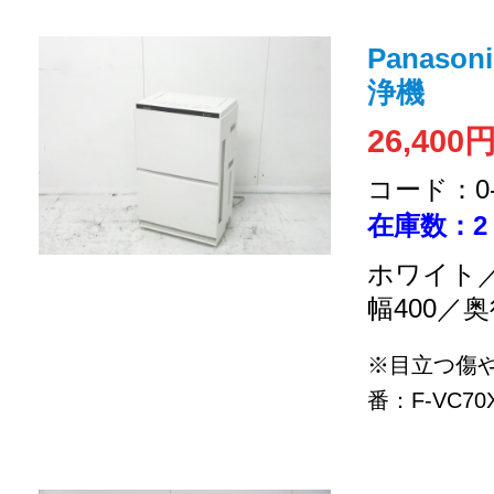
Panaso
浄機
26,400
コード：0-2
在庫数：2
ホワイト／
幅400／奥
※目立つ傷
番：F-VC70