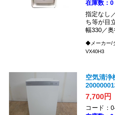
在庫数：0
指定なし／
ち等が目
幅330／奥
◆メーカー/
VX40H3
空気清浄機 (
20000001
7,700円
コード：0-2