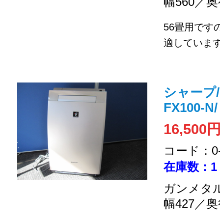
幅560／奥
56畳用です
適しています
シャープ/
FX100-N/
16,500
コード：0-2
在庫数：1
ガンメタル
幅427／奥