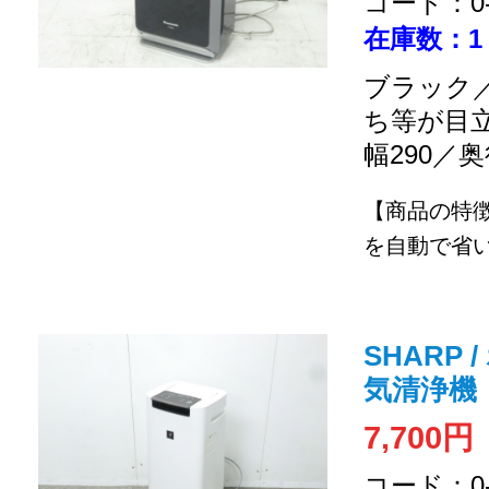
コード：0-2
在庫数：1
ブラック／
ち等が目
幅290／奥
【商品の特
を自動で省い
SHARP 
気清浄機
7,700円
コード：0-2