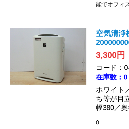
能でオフィス
空気清浄機
20000000
3,300円
コード：0-2
在庫数：0
ホワイト／
ち等が目
幅380／奥
0