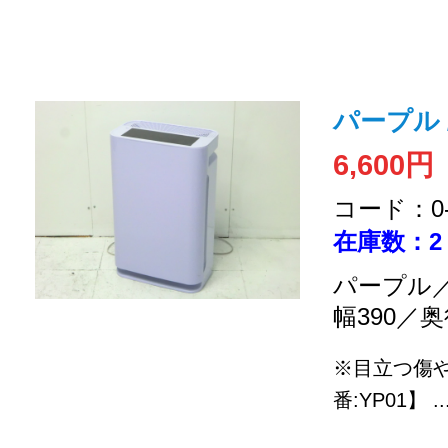
パープル 
6,600円
コード：0-2
在庫数：2
パープル／
幅390／奥
※目立つ傷
番:YP01】
..