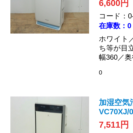
6,600円
コード：0-2
在庫数：0
ホワイト／
ち等が目
幅360／奥
0
加湿空気清
VC70XJ/0
7,511円