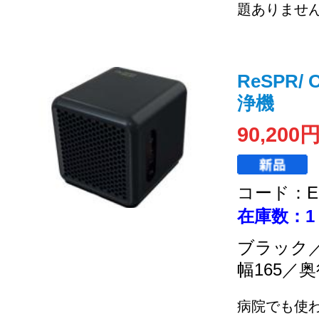
題ありませ
ReSPR/
浄機
90,200
コード：EC
在庫数：1
ブラック／
幅165／奥
病院でも使