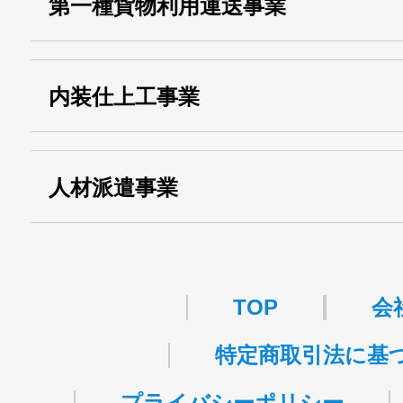
第一種貨物利用運送事業
13000155805
運搬業許可証番号：
・第一種貨物利用運送
第518号
内装仕上工事業
事業
関自貨：
・東京都 (般・23) ：
第83449号
人材派遣事業
・許可番号 ：
派13-314458
TOP
会
特定商取引法に基
プライバシーポリシー