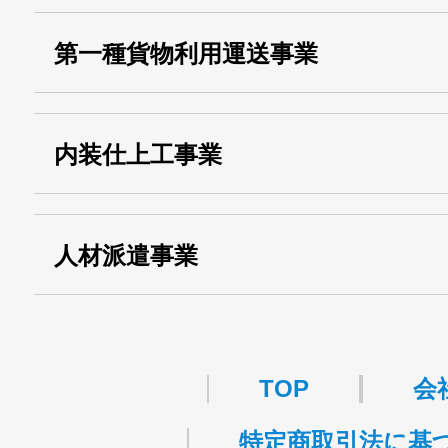
・産業廃棄物収集
埼玉 011001
第一種貨物利用運送事業
13000155805
運搬業許可証番号：
・第一種貨物利用運送
第518号
内装仕上工事業
事業
関自貨：
・東京都 (般・23) ：
第83449号
人材派遣事業
・許可番号 ：
派13-314458
TOP
会
特定商取引法に基