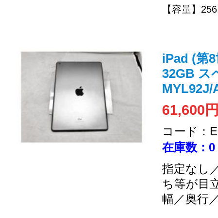
【容量】256.
iPad (第
32GB 
MYL92J/
61,600
コード：EC
在庫数：0
指定なし／
ち等が目
幅／奥行