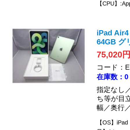
【CPU】:App
iPad Ai
64GB グ
75,020
コード：EC
在庫数：0
指定なし／
ち等が目
幅／奥行
【OS】iPad 