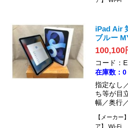
ア】 Wi-Fi
iPad Ai
ブルー MYF
100,10
コード：EC
在庫数：0
指定なし／
ち等が目
幅／奥行
【メーカー】 
ア】 Wi-Fi