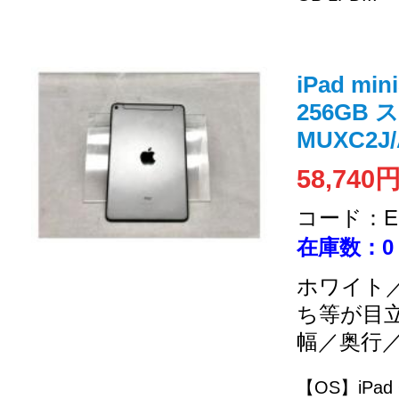
iPad min
256GB
MUXC2J/
58,740
コード：EC
在庫数：0
ホワイト／
ち等が目
幅／奥行
【OS】iPa