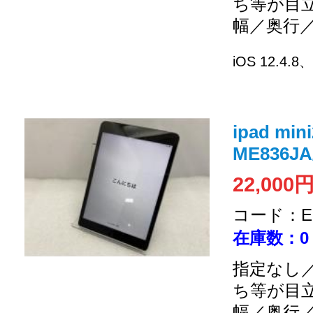
ち等が目
幅／奥行
iOS 12.4.8
ipad mini
ME836JA
22,000
コード：EC
在庫数：0
指定なし／
ち等が目
幅／奥行