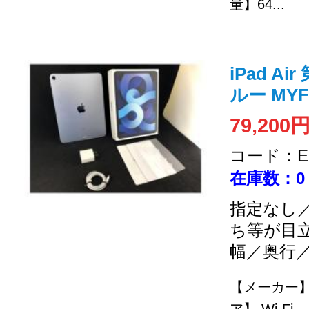
量】64...
iPad A
ルー MYFQ
79,200
コード：EC
在庫数：0
指定なし／
ち等が目
幅／奥行
【メーカー】 