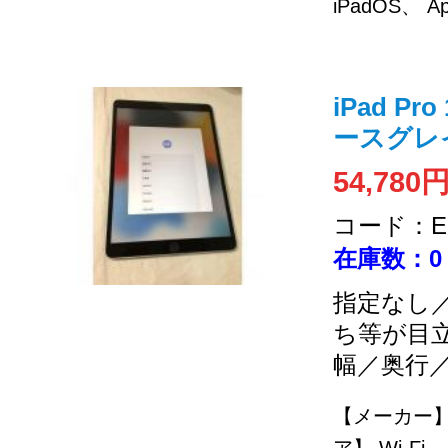
iPadOS、 A
iPad Pr
ースグレイ 
54,780
コード：EC
在庫数：0
指定なし／
ち等が目
幅／奥行
【メーカー】 