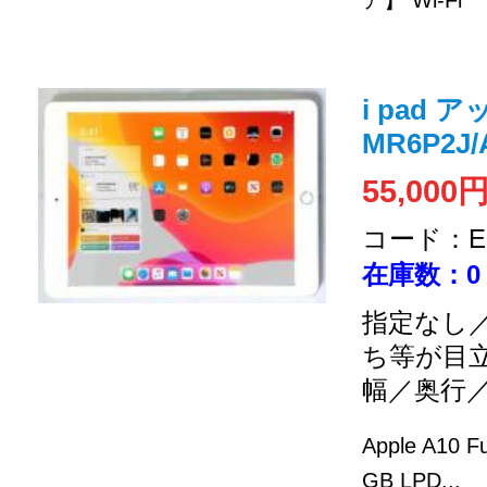
ア】 Wi-Fi
i pad
MR6P2J/
55,000
コード：EC
在庫数：0
指定なし／
ち等が目
幅／奥行
Apple A10 
GB LPD...