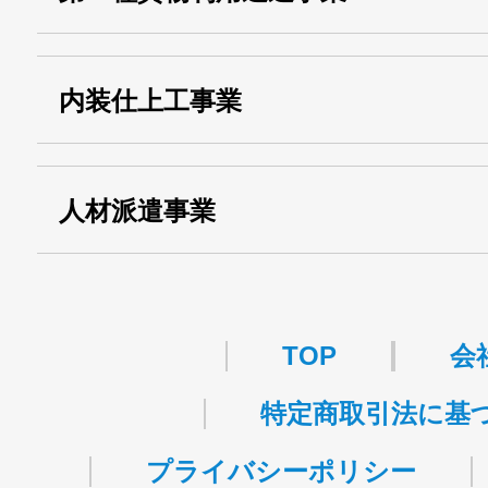
・第一種貨物利用運送
第518号
内装仕上工事業
事業
関自貨：
・東京都 (般・23) ：
第83449号
人材派遣事業
・許可番号 ：
派13-314458
TOP
会
特定商取引法に基
プライバシーポリシー