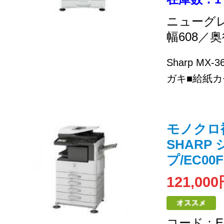
ニューグ
幅608／奥
Sharp MX
ガキ■給紙カセ
モノクロ複合
SHARP
プ/EC00F
121,00
コード：EC