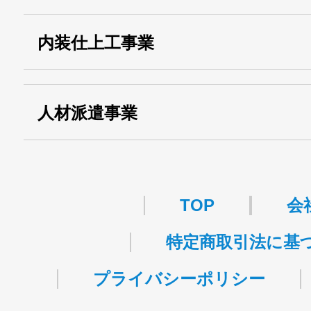
・第一種貨物利用運送
第518号
内装仕上工事業
事業
関自貨：
・東京都 (般・23) ：
第83449号
人材派遣事業
・許可番号 ：
派13-314458
TOP
会
特定商取引法に基
プライバシーポリシー