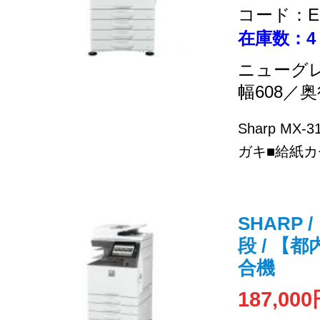
コード：EC
在庫数：4
ニューグ
幅608／奥
Sharp MX
ガキ■給紙カセ
SHARP /
段 / 【
合機
187,00