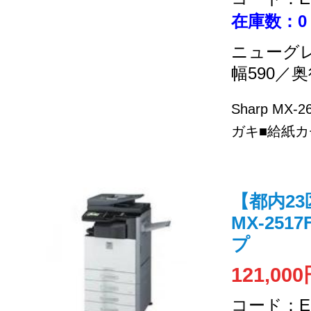
在庫数：0
ニューグ
幅590／奥
Sharp MX
ガキ■給紙カセ
【都内2
MX-251
プ
121,00
コード：EC