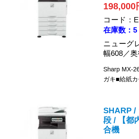
198,00
コード：EC
在庫数：5
ニューグ
幅608／奥
Sharp MX
ガキ■給紙カセ
SHARP /
段 / 【
合機