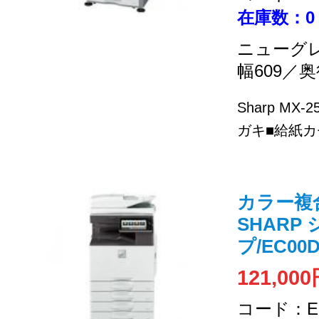
在庫数：0
ニューグ
幅609／奥
Sharp MX
ガキ■給紙カセ
カラー複合機
SHARP
プ/EC00D
121,00
コード：EC