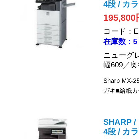
4段 / 
195,80
コード：EC
在庫数：5
ニューグ
幅609／奥
Sharp MX
ガキ■給紙カセ
SHARP /
4段 / 