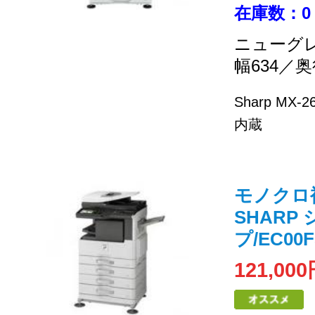
在庫数：0
ニューグ
幅634／奥
Sharp MX-2
内蔵
モノクロ複合
SHARP
プ/EC00F
121,00