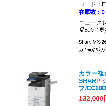
コード：EC
在庫数：0
ニューグ
幅590／奥
Sharp MX
ガキ■給紙カセ
カラー複合機
SHARP
プ/EC00D
132,00