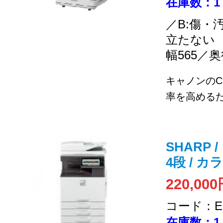
在庫数：1
／B:傷・
立たない
幅565／奥
キャノンのC
率を高めるた
SHARP /
4段 / 
220,00
コード：EC
在庫数：1