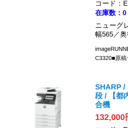
コード：EC
在庫数：0
ニューグ
幅565／奥
imageRUNN
C3320■原稿
SHARP /
段 / 【
合機
132,00