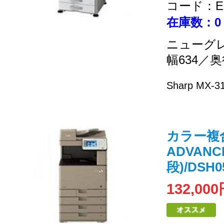
コード：EC
在庫数：0
ニューグ
幅634／奥
Sharp MX-3
カラー複
ADVANCE
段)/DSH0
132,00