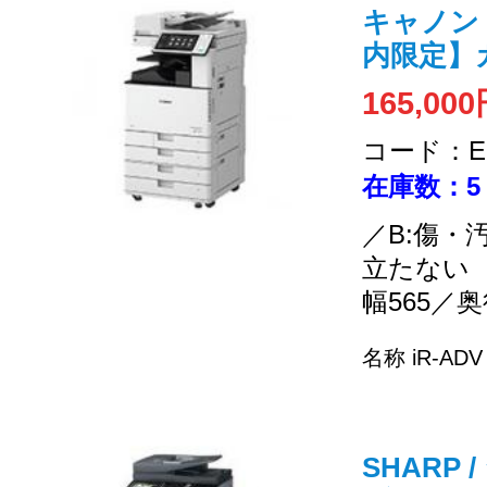
キャノン /
内限定】
165,00
コード：EC
在庫数：5
／B:傷・
立たない
幅565／奥
名称 iR-ADV
SHARP /