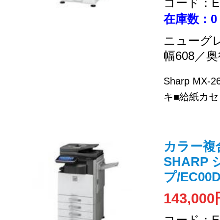
コード：EC
在庫数：0
ニューグ
幅608／奥
Sharp MX
キ■給紙カセッ
カラー複合機
SHARP
プ/EC00D
143,00
コード：EC