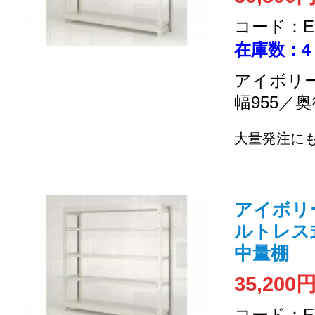
コード：EC
在庫数：4
アイボリー
幅955／奥
大量発注に
アイボリー /
ルトレス式 
中量棚
35,200
コード：EC