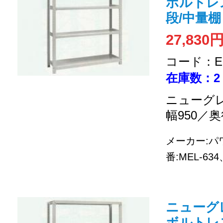
ボルトレス式
段/中量棚
27,830
コード：EC
在庫数：2
ニューグレ
幅950／奥
メーカー:
番:MEL-6
ニューグレー 
ボルトレス式