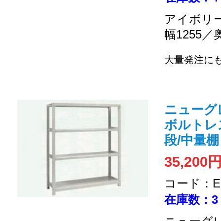
アイボリー
幅1255／
大量発注に
ニューグレー 
ボルトレス式
段/中量棚
35,200
コード：EC
在庫数：3