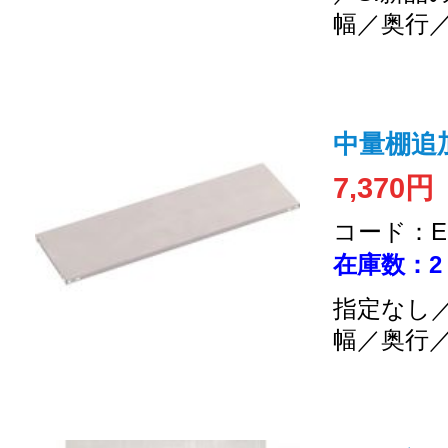
幅／奥行
中量棚追加
7,370円
コード：EC
在庫数：2
指定なし／
幅／奥行