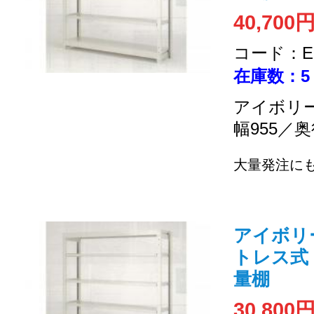
40,700
コード：EC
在庫数：5
アイボリー
幅955／奥
大量発注に
アイボリー 
トレス式 (
量棚
30,800