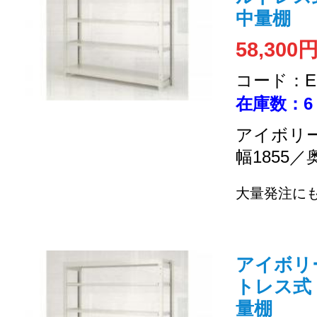
中量棚
58,300
コード：EC
在庫数：6
アイボリー
幅1855／
大量発注に
アイボリー 
トレス式 (
量棚