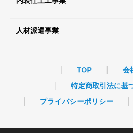
内装仕上工事業
事業
関自貨：
・東京都 (般・23) ：
第83449号
人材派遣事業
・許可番号 ：
派13-314458
TOP
会
特定商取引法に基
プライバシーポリシー