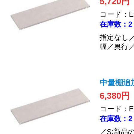
5,720円
コード：EC
在庫数：2
指定なし／
幅／奥行
中量棚追加
6,380円
コード：EC
在庫数：2
／S:新品