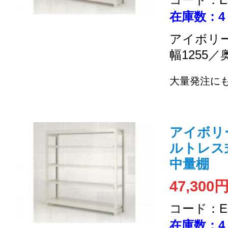
在庫数：4
アイボリー
幅1255／
大量発注に
アイボリー /
ルトレス式 
中量棚
47,300
コード：EC
在庫数：4