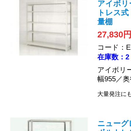
アイボリー 
トレス式 (
量棚
27,830
コード：EC
在庫数：2
アイボリー
幅955／奥
大量発注に
ニューグレー 