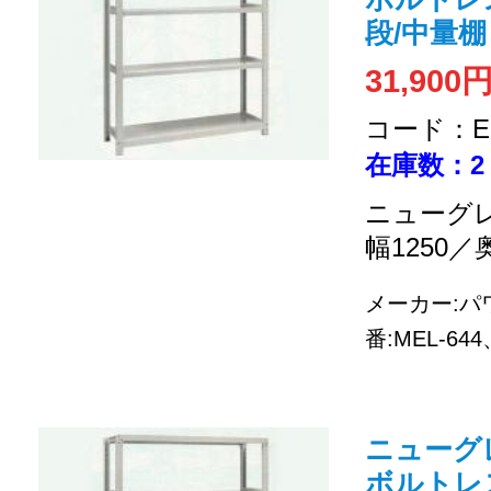
段/中量棚
31,900
コード：EC
在庫数：2
ニューグレ
幅1250／
メーカー:
番:MEL-6
ニューグレー 
ボルトレス式