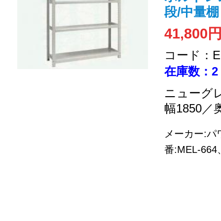
段/中量棚
41,800
コード：EC
在庫数：2
ニューグレ
幅1850／
メーカー:
番:MEL-6