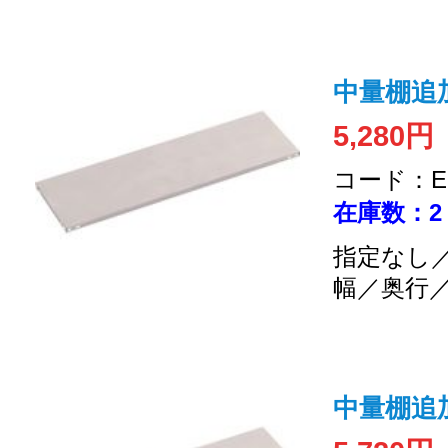
中量棚追加
5,280円
コード：EC
在庫数：2
指定なし／
幅／奥行
中量棚追加