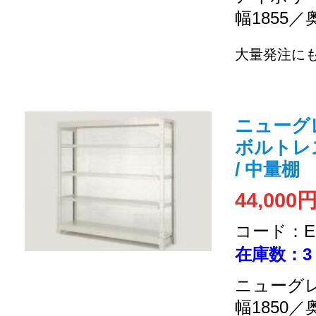
幅1855／
大量発注に
ニューグレー 
ボルトレス式
/ 中量棚
44,000
コード：EC
在庫数：3
ニューグレ
幅1850／