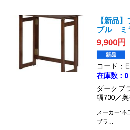
【新品】
ブル ミラン
9,900円
コード：EC
在庫数：0
ダークブ
幅700／奥
メーカー:不
ブラ...