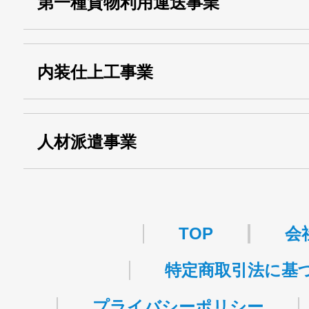
第一種貨物利用運送事業
13000155805
運搬業許可証番号：
・第一種貨物利用運送
第518号
内装仕上工事業
事業
関自貨：
・東京都 (般・23) ：
第83449号
人材派遣事業
・許可番号 ：
派13-314458
TOP
会
特定商取引法に基
プライバシーポリシー