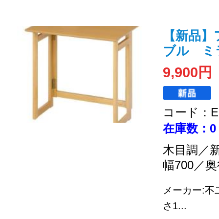
【新品】
ブル ミラン
9,900円
コード：EC
在庫数：0
木目調／
幅700／奥
メーカー:不
さ1...