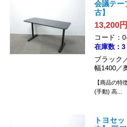
会議テーブ
古】
13,200
コード：0-2
在庫数：3
ブラック／
幅1400／
【商品の特
(手動)
高...
トヨセット