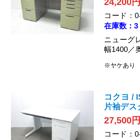
24,200
コード：0-2
在庫数：3
ニューグレ
幅1400／
※ヤケあり
【
コクヨ / 
片袖デス
27,500
コード：0-2