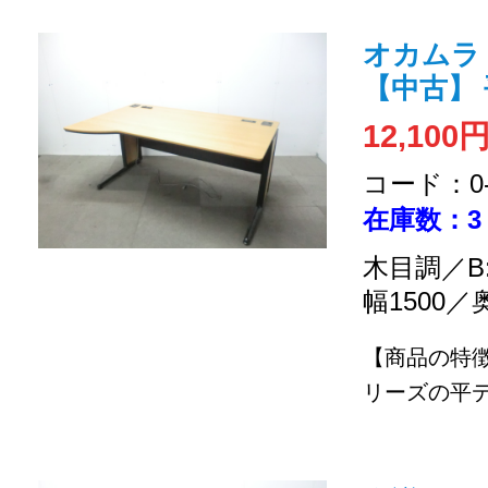
オカムラ /
【中古】
12,100
コード：0-2
在庫数：3
木目調／B
幅1500／
【商品の特
リーズの平