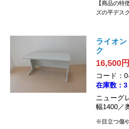
【商品の特
ズの平デス
ライオン 
ク
16,500
コード：0-2
在庫数：3
ニューグレ
幅1400／
※目立つ傷