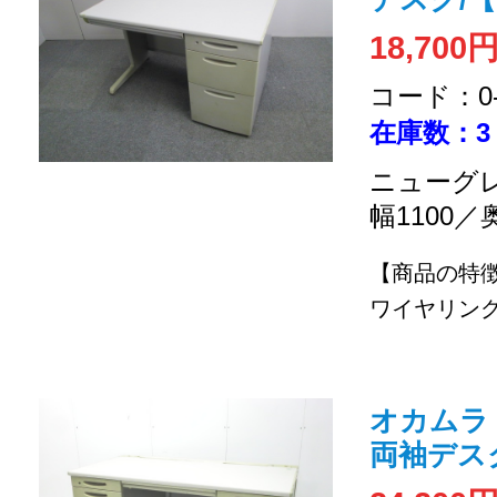
18,700
コード：0-2
在庫数：3
ニューグレ
幅1100／
【商品の特
ワイヤリング
オカムラ /
両袖デス