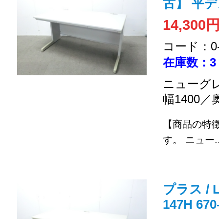
古】 平
14,300
コード：0-2
在庫数：3
ニューグレ
幅1400／
【商品の特
す。
ニュー..
プラス / 
147H 6