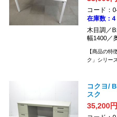
コード：0-2
在庫数：4
木目調／B
幅1400／
【商品の特
ク」シリーズ
コクヨ/ 
スク
35,200