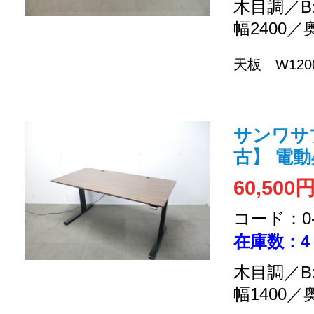
木目調／B
幅2400／
天板 W1200
サンワサプ
古】 電
60,500
コード：0-2
在庫数：4
木目調／B
幅1400／