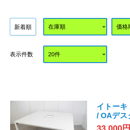
新着順
表示件数
イトーキ 
/ OAデス
33,000