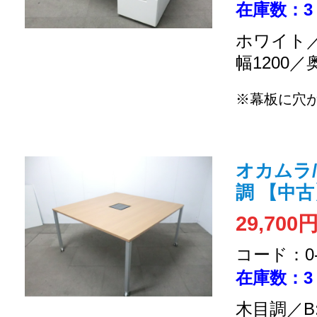
在庫数：3
ホワイト／
幅1200／
※幕板に穴
オカムラ
調 【中
29,700
コード：0-2
在庫数：3
木目調／B