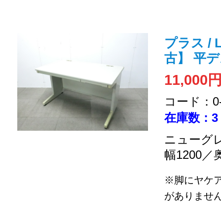
プラス / 
古】 平
11,000
コード：0-2
在庫数：3
ニューグレ
幅1200／
※脚にヤケ
がありませ