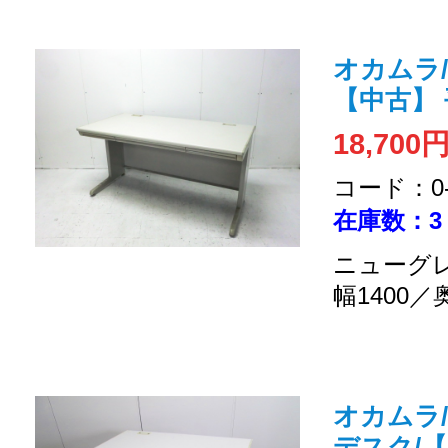
オカムラ/S
【中古】
18,700
コード：0-2
在庫数：3
ニューグレ
幅1400／
オカムラ/
デスク/