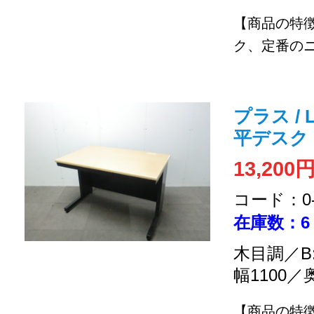
【商品の特
ク、定番のニ
プラス / 
平デスク
13,200
コード：0-2
在庫数：6
木目調／B
幅1100／
【商品の特