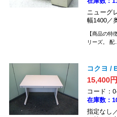
在庫数：1
ニューグレ
幅1400／
【商品の特
リーズ。
配..
コクヨ / B
15,400
コード：0-2
在庫数：1
指定なし／