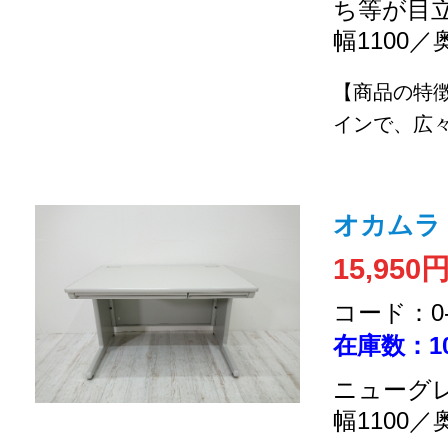
ち等が目
幅1100／
【商品の特
インで、広々
オカムラ /
15,950
コード：0-2
在庫数：1
ニューグレ
幅1100／