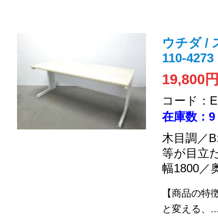
ウチダ / 
110-42
19,800
コード：EC
在庫数：9
木目調／B
等が目立
幅1800／
【商品の特
と変える、..