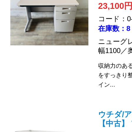
23,100
コード：0-2
在庫数：8
ニューグレ
幅1100／
収納力のあ
をすっきり
イン...
ウチダ/ア
【中古】