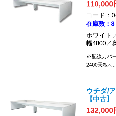
110,00
コード：0-2
在庫数：8
ホワイト／
幅4800／
※配線カバ
2400天板×...
ウチダ/ア
【中古】
132,00