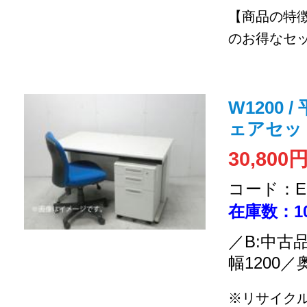
【商品の特
のお得なセッ
W1200
ェアセッ
30,800
コード：EC
在庫数：1
／B:中古
幅1200／
※リサイクル品