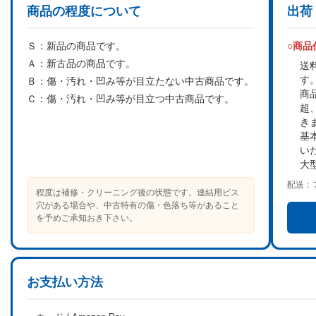
商品の程度について
出荷
Ｓ：
新品の商品です。
○商
Ａ：
新古品の商品です。
送
す
Ｂ：
傷・汚れ・凹み等が目立たない中古商品です。
商
Ｃ：
傷・汚れ・凹み等が目立つ中古商品です。
超
き
基
い
大
配送：
程度は補修・クリーニング後の状態です。連結用ビス
穴がある場合や、中古特有の傷・色落ち等があること
を予めご承知おき下さい。
お支払い方法