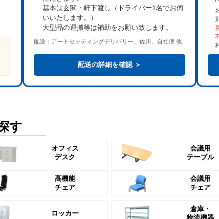
基本は
玄関・軒下渡し
（ドライバー1名でお伺
いいたします。）
大型品の運搬等は補助をお願い致します。
配送：アートセッティングデリバリー、佐川、自社便 他
ビ
る
配送の詳細を確認 ＞
探す
オフィス
会議用
デスク
テーブル
高機能
会議用
チェア
チェア
倉庫・
ロッカー
物流機器