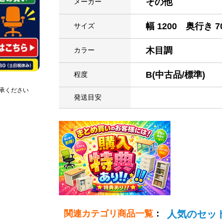
その他
メーカー
幅 1200 奥行き 7
サイズ
木目調
カラー
B(中古品/標準)
程度
承ください
発送目安
関連カテゴリ商品一覧
：
人気のセッ