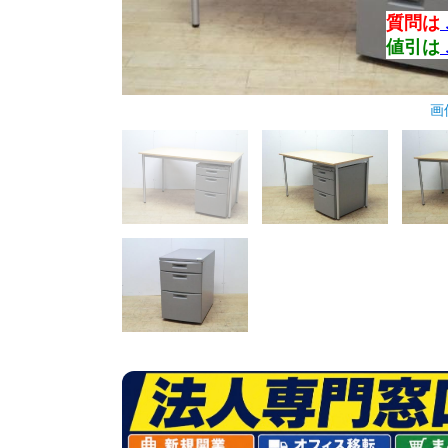
質問は
値引は
画