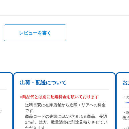
。
レビューを書く
出荷・配送について
お
○商品代とは別に配送料金を頂いております
・カ
送料目安は在庫店舗から近隣エリアへの料金
です。
で
・銀
商品コードの先頭にECが含まれる商品、長辺
後
2m超、遠方、数量過多は
別途見積り
させてい
。
ただきます。
・