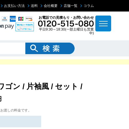
お支払い方法
送料
会社概要
店舗一覧
コラム
お電話での見積もり・お問い合わせ
平日9:30～18:30(一部土曜日も営業
中)
ゴン / 片袖風 / セット /
円
下お渡しの料金です。