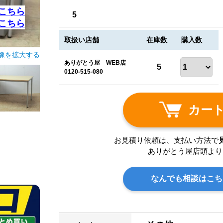
こちら
5
こちら
取扱い店舗
在庫数
購入数
像を拡大する
ありがとう屋 WEB店
5
0120-515-080
カー
お見積り依頼は、支払い方法で
ありがとう屋店頭より
なんでも相談はこち