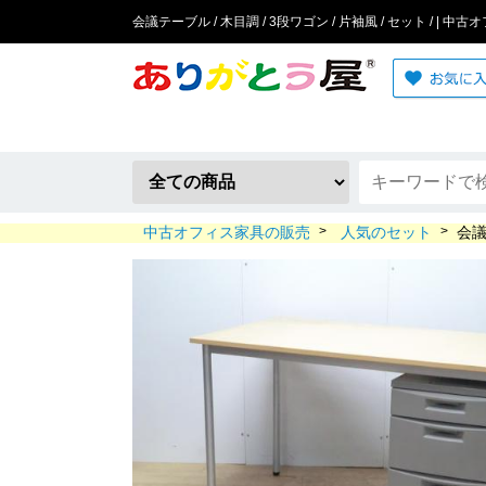
会議テーブル / 木目調 / 3段ワゴン / 片袖風 / セット / | 
中古オフィス家具の販売
>
人気のセット
>
会議