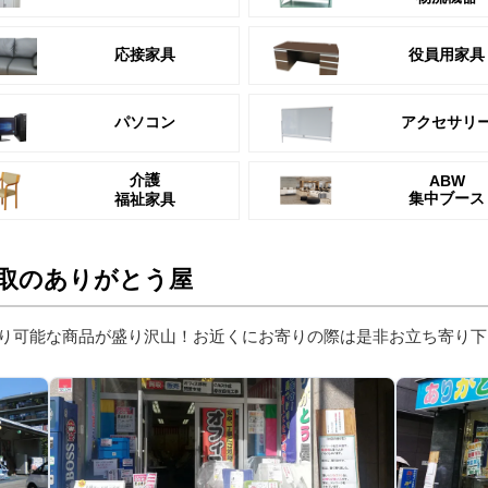
応接家具
役員用家具
パソコン
アクセサリ
介護
ABW
集中ブース
福祉家具
取のありがとう屋
り可能な商品が盛り沢山！お近くにお寄りの際は是非お立ち寄り下