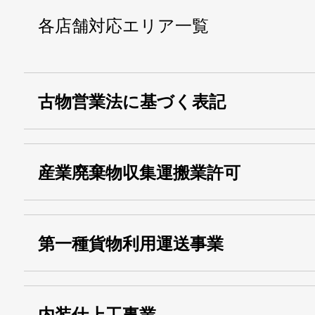
各店舗対応エリア一覧
古物営業法に基づく表記
・名称：
株式会社シモ
産業廃棄物収集運搬業許可
・古物商許可番号：
東京都公安委員会
・産業廃棄物収集
埼玉 011001
第一種貨物利用運送事業
13000155805
運搬業許可証番号：
・第一種貨物利用運送
第518号
内装仕上工事業