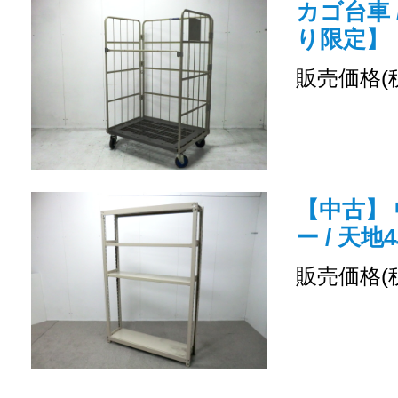
カゴ台車 
り限定】
販売価格(
【中古】 
ー / 天地
販売価格(