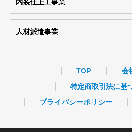
内装仕上工事業
事業
関自貨：
・東京都 (般・23) ：
第83449号
人材派遣事業
・許可番号 ：
派13-314458
TOP
会
特定商取引法に基
プライバシーポリシー