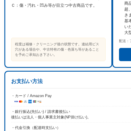
商
Ｃ：
傷・汚れ・凹み等が目立つ中古商品です。
超
き
基
い
大
配送：
程度は補修・クリーニング後の状態です。連結用ビス
穴がある場合や、中古特有の傷・色落ち等があること
を予めご承知おき下さい。
お支払い方法
・カード / Amazon Pay
・銀行振込(先払い) / 請求書後払い
後払いは法人・個人事業主対象(NP掛け払い)。
・代金引換（配達時支払い）