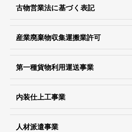
古物営業法に基づく表記
・名称：
株式会社シモ
産業廃棄物収集運搬業許可
・古物商許可番号：
東京都公安委員会
・産業廃棄物収集
埼玉 011001
第一種貨物利用運送事業
13000155805
運搬業許可証番号：
・第一種貨物利用運送
第518号
内装仕上工事業
事業
関自貨：
・東京都 (般・23) ：
第83449号
人材派遣事業