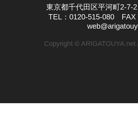
東京都千代田区平河町2-7-2
TEL：0120-515-080 FAX：
web@arigatouy
Copyright © ARIGATOUYA.net Al