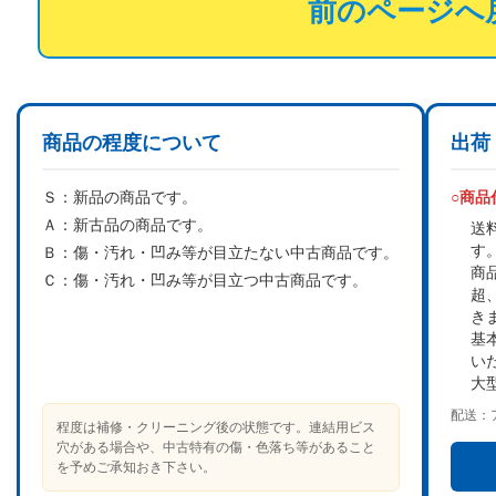
前のページへ
商品の程度について
出荷
Ｓ：
新品の商品です。
○商
Ａ：
新古品の商品です。
送
す
Ｂ：
傷・汚れ・凹み等が目立たない中古商品です。
商
Ｃ：
傷・汚れ・凹み等が目立つ中古商品です。
超
き
基
い
大
配送：
程度は補修・クリーニング後の状態です。連結用ビス
穴がある場合や、中古特有の傷・色落ち等があること
を予めご承知おき下さい。