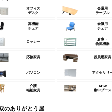
オフィス
会議用
デスク
テーブル
高機能
会議用
チェア
チェア
倉庫・
ロッカー
物流機器
応接家具
役員用家具
パソコン
アクセサリ
介護
ABW
集中ブース
福祉家具
取のありがとう屋