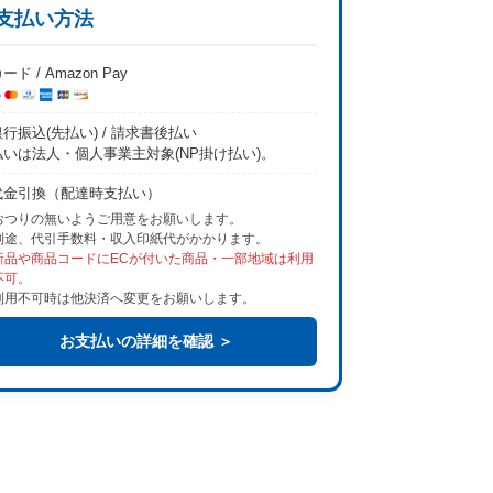
支払い方法
ード / Amazon Pay
行振込(先払い) / 請求書後払い
払いは法人・個人事業主対象(NP掛け払い)。
代金引換（配達時支払い）
おつりの無いようご用意をお願いします。
別途、代引手数料・収入印紙代がかかります。
新品や商品コードにECが付いた商品・一部地域は利用
不可。
利用不可時は他決済へ変更をお願いします。
お支払いの詳細を確認 ＞