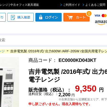
用電子レンジ | 中古オフィス家具通販
ご利用ガイド
よくあるご質問
0
ンジ
>
吉井電気製 /2016年式/ 出力600W /ARF-205W /全国共用電子レ
商品コード：
EC0000KD043KT
吉井電気製 /2016年式/ 出力6
電子レンジ
9,350
販売価格（税込）：
円
送料目安（税込）：
2,200
円
※在庫店舗から近隣配送エリア、軒
申し訳ございません。現在入荷待ちです。