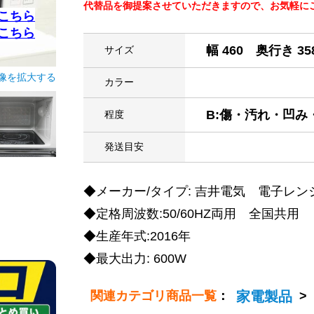
代替品を御提案させていただきますので、お気軽にご連絡
こちら
こちら
幅 460 奥行き 35
サイズ
像を拡大する
カラー
B:傷・汚れ・凹
程度
発送目安
◆メーカー/タイプ: 吉井電気 電子レン
◆定格周波数:50/60HZ両用 全国共用
◆生産年式:2016年
◆最大出力: 600W
関連カテゴリ商品一覧
：
家電製品
>