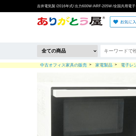
吉井電気製 /2016年式/ 出力600W /ARF-205W /全国共
中古オフィス家具の販売
>
家電製品
>
電子レ