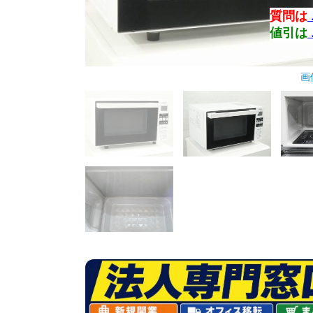
質問は
値引は
画