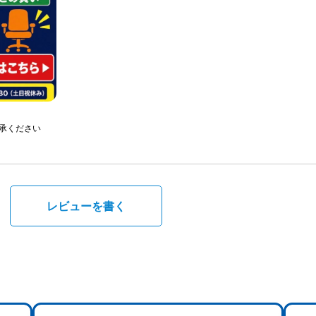
承ください
。
レビューを書く