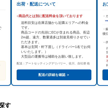
出荷・配送について
お
○商品代とは別に配送料金を頂いております
・カ
送料目安は在庫店舗から近隣エリアへの料金
です。
で
・銀
商品コードの先頭にECが含まれる商品、長辺
後
2m超、遠方、数量過多は
別途見積り
させてい
。
ただきます。
・
基本は
玄関・軒下渡し
（ドライバー1名でお伺
いいたします。）
大型品の運搬等は補助をお願い致します。
配送：アートセッティングデリバリー、佐川、自社便 他
ビ
る
配送の詳細を確認 ＞
探す