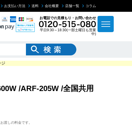
お支払い方法
送料
会社概要
店舗一覧
コラム
お電話での見積もり・お問い合わせ
平日9:30～18:30(一部土曜日も営業
中)
ンジ
00W /ARF-205W /全国共用
下お渡しの料金です。