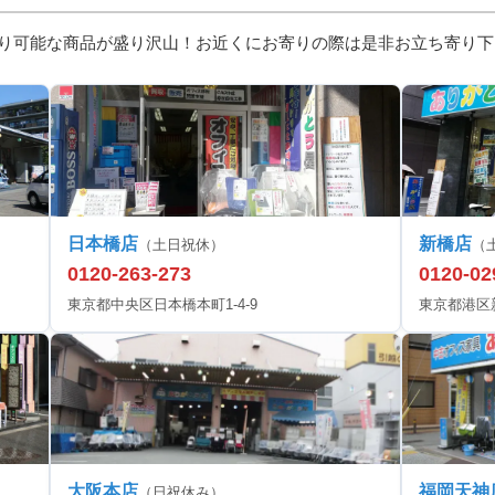
り可能な商品が盛り沢山！お近くにお寄りの際は是非お立ち寄り下
日本橋店
新橋店
（土日祝休）
（
0120-263-273
0120-02
東京都中央区日本橋本町1-4-9
東京都港区新橋
大阪本店
福岡天神
（日祝休み）