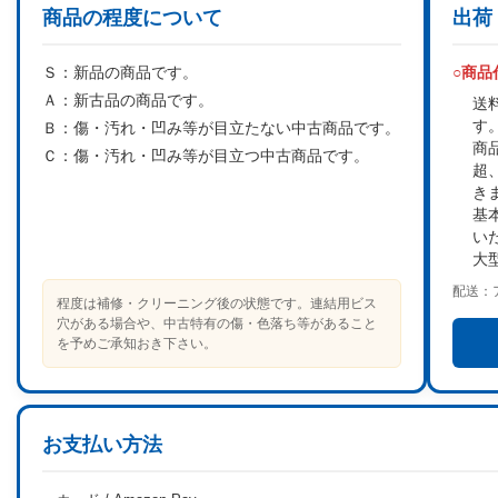
商品の程度について
出荷
Ｓ：
新品の商品です。
○商
Ａ：
新古品の商品です。
送
す
Ｂ：
傷・汚れ・凹み等が目立たない中古商品です。
商
Ｃ：
傷・汚れ・凹み等が目立つ中古商品です。
超
き
基
い
大
配送：
程度は補修・クリーニング後の状態です。連結用ビス
穴がある場合や、中古特有の傷・色落ち等があること
を予めご承知おき下さい。
お支払い方法