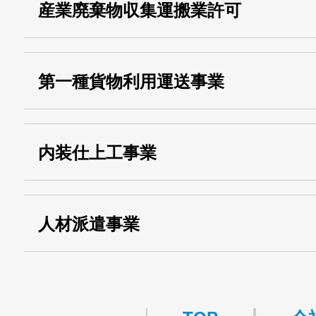
産業廃棄物収集運搬業許可
・古物商許可番号：
東京都公安委員会
・産業廃棄物収集
埼玉 011001
第一種貨物利用運送事業
13000155805
運搬業許可証番号：
・第一種貨物利用運送
第518号
内装仕上工事業
事業
関自貨：
・東京都 (般・23) ：
第83449号
人材派遣事業
・許可番号 ：
派13-314458