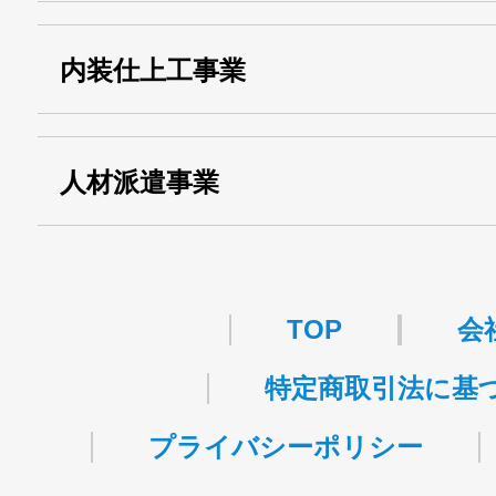
・第一種貨物利用運送
第518号
内装仕上工事業
事業
関自貨：
・東京都 (般・23) ：
第83449号
人材派遣事業
・許可番号 ：
派13-314458
TOP
会
特定商取引法に基
プライバシーポリシー