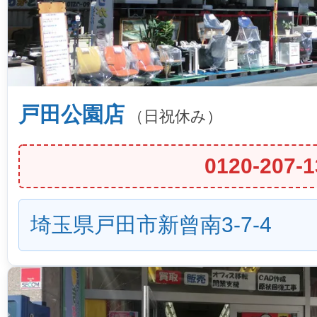
戸田公園店
（日祝休み）
0120-207-1
埼玉県戸田市新曾南3-7-4