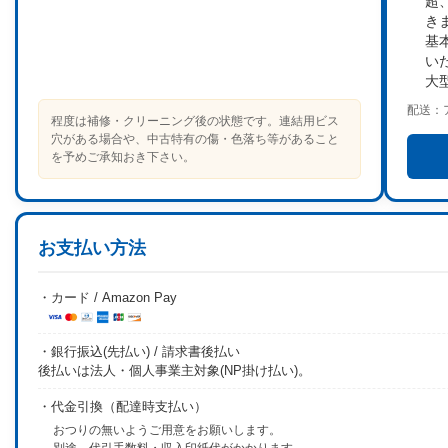
超
き
基
い
大
配送：
程度は補修・クリーニング後の状態です。連結用ビス
穴がある場合や、中古特有の傷・色落ち等があること
を予めご承知おき下さい。
お支払い方法
・カード / Amazon Pay
・銀行振込(先払い) / 請求書後払い
後払いは法人・個人事業主対象(NP掛け払い)。
・代金引換（配達時支払い）
おつりの無いようご用意をお願いします。
別途、代引手数料・収入印紙代がかかります。