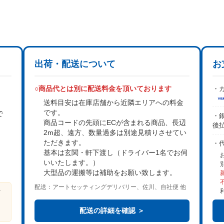
出荷・配送について
お
○商品代とは別に配送料金を頂いております
・カ
送料目安は在庫店舗から近隣エリアへの料金
です。
で
・銀
商品コードの先頭にECが含まれる商品、長辺
後
2m超、遠方、数量過多は
別途見積り
させてい
。
ただきます。
・
基本は
玄関・軒下渡し
（ドライバー1名でお伺
いいたします。）
大型品の運搬等は補助をお願い致します。
配送：アートセッティングデリバリー、佐川、自社便 他
ビ
る
配送の詳細を確認 ＞