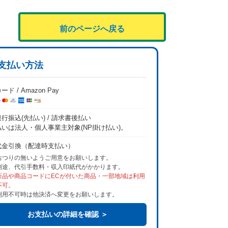
前のページへ戻る
支払い方法
ード / Amazon Pay
行振込(先払い) / 請求書後払い
払いは法人・個人事業主対象(NP掛け払い)。
代金引換（配達時支払い）
おつりの無いようご用意をお願いします。
別途、代引手数料・収入印紙代がかかります。
新品や商品コードにECが付いた商品・一部地域は利用
不可。
利用不可時は他決済へ変更をお願いします。
お支払いの詳細を確認 ＞