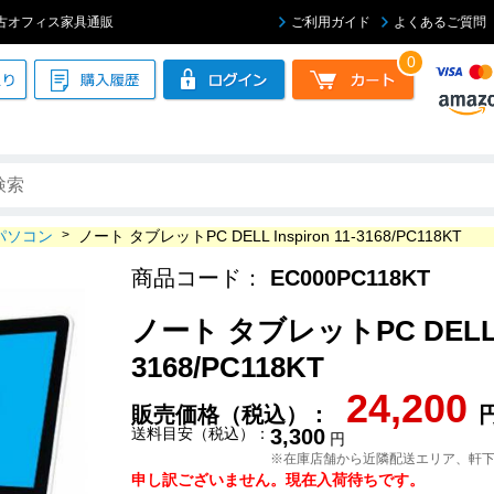
 | 中古オフィス家具通販
ご利用ガイド
よくあるご質問
0
パソコン
>
ノート タブレットPC DELL Inspiron 11-3168/PC118KT
商品コード：
EC000PC118KT
ノート タブレットPC DELL In
3168/PC118KT
24,200
販売価格（税込）：
送料目安（税込）：
3,300
円
※在庫店舗から近隣配送エリア、軒
申し訳ございません。現在入荷待ちです。