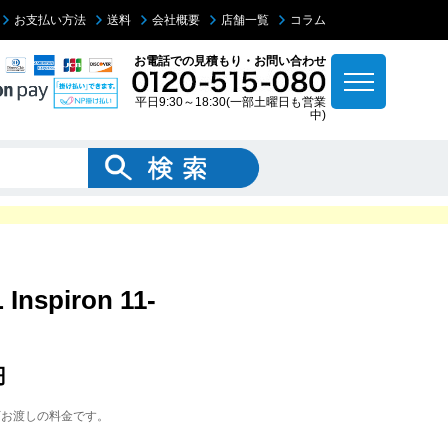
お支払い方法
送料
会社概要
店舗一覧
コラム
お電話での見積もり・お問い合わせ
平日9:30～18:30(一部土曜日も営業
中)
spiron 11-
円
下お渡しの料金です。