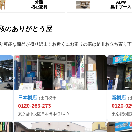
介護
ABW
集中ブース
福祉家具
取のありがとう屋
り可能な商品が盛り沢山！お近くにお寄りの際は是非お立ち寄り下
日本橋店
新橋店
（土日祝休）
（
0120-263-273
0120-02
東京都中央区日本橋本町1-4-9
東京都港区新橋