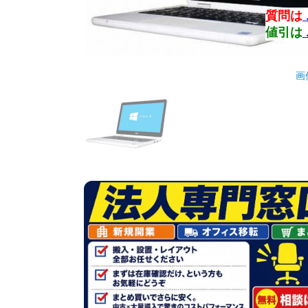
質問は
値引は
画