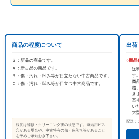
商品の程度について
出荷
Ｓ：
新品の商品です。
○商
Ａ：
新古品の商品です。
送
す
Ｂ：
傷・汚れ・凹み等が目立たない中古商品です。
商
Ｃ：
傷・汚れ・凹み等が目立つ中古商品です。
超
き
基
い
大
配送：
程度は補修・クリーニング後の状態です。連結用ビス
穴がある場合や、中古特有の傷・色落ち等があること
を予めご承知おき下さい。