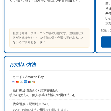
Ｃ：
傷・汚れ・凹み等が目立つ中古商品です。
超
き
基
い
大
配送：
程度は補修・クリーニング後の状態です。連結用ビス
穴がある場合や、中古特有の傷・色落ち等があること
を予めご承知おき下さい。
お支払い方法
・カード / Amazon Pay
・銀行振込(先払い) / 請求書後払い
後払いは法人・個人事業主対象(NP掛け払い)。
・代金引換（配達時支払い）
おつりの無いようご用意をお願いします。