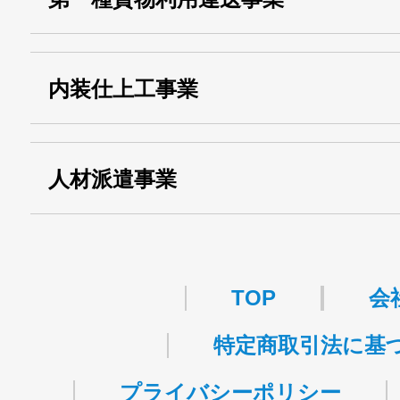
運搬業許可証番号：
・第一種貨物利用運送
第518号
内装仕上工事業
事業
関自貨：
・東京都 (般・23) ：
第83449号
人材派遣事業
・許可番号 ：
派13-314458
TOP
会
特定商取引法に基
プライバシーポリシー