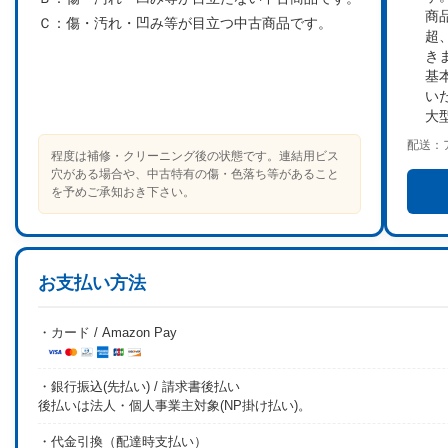
商
Ｃ：
傷・汚れ・凹み等が目立つ中古商品です。
超
き
基
い
大
配送：
程度は補修・クリーニング後の状態です。連結用ビス
穴がある場合や、中古特有の傷・色落ち等があること
を予めご承知おき下さい。
お支払い方法
・カード / Amazon Pay
・銀行振込(先払い) / 請求書後払い
後払いは法人・個人事業主対象(NP掛け払い)。
・代金引換（配達時支払い）