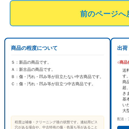
前のページへ
商品の程度について
出荷
Ｓ：
新品の商品です。
○商
Ａ：
新古品の商品です。
送
す
Ｂ：
傷・汚れ・凹み等が目立たない中古商品です。
商
Ｃ：
傷・汚れ・凹み等が目立つ中古商品です。
超
き
基
い
大
配送：
程度は補修・クリーニング後の状態です。連結用ビス
穴がある場合や、中古特有の傷・色落ち等があること