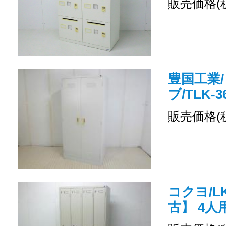
販売価格(
豊国工業/
ブ/TLK-3
販売価格(
コクヨ/LK
古】 4