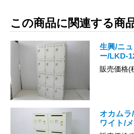
この商品に関連する商
生興/ニュ
ー/LKD-1
販売価格(
オカムラ/
ワイト/