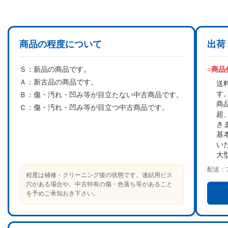
商品の程度について
出荷
Ｓ：
新品の商品です。
○商
Ａ：
新古品の商品です。
送
す
Ｂ：
傷・汚れ・凹み等が目立たない中古商品です。
商
Ｃ：
傷・汚れ・凹み等が目立つ中古商品です。
超
き
基
い
大
配送：
程度は補修・クリーニング後の状態です。連結用ビス
穴がある場合や、中古特有の傷・色落ち等があること
を予めご承知おき下さい。