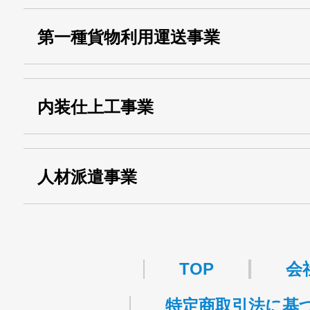
・産業廃棄物収集
埼玉 011001
第一種貨物利用運送事業
13000155805
運搬業許可証番号：
・第一種貨物利用運送
第518号
内装仕上工事業
事業
関自貨：
・東京都 (般・23) ：
第83449号
人材派遣事業
・許可番号 ：
派13-314458
TOP
会
特定商取引法に基