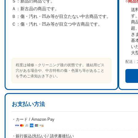
Ｓ：
新品の商品です。
○商
Ａ：
新古品の商品です。
送
す
Ｂ：
傷・汚れ・凹み等が目立たない中古商品です。
商
Ｃ：
傷・汚れ・凹み等が目立つ中古商品です。
超
き
基
い
大
配送：
程度は補修・クリーニング後の状態です。連結用ビス
穴がある場合や、中古特有の傷・色落ち等があること
を予めご承知おき下さい。
お支払い方法
・カード / Amazon Pay
・銀行振込(先払い) / 請求書後払い