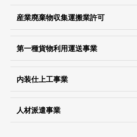
・名称：
株式会社シモ
産業廃棄物収集運搬業許可
・古物商許可番号：
東京都公安委員会
・産業廃棄物収集
埼玉 011001
第一種貨物利用運送事業
13000155805
運搬業許可証番号：
・第一種貨物利用運送
第518号
内装仕上工事業
事業
関自貨：
・東京都 (般・23) ：
第83449号
人材派遣事業
・許可番号 ：
派13-314458