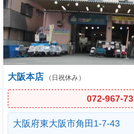
大阪本店
（日祝休み）
072-967-73
大阪府東大阪市角田1-7-43