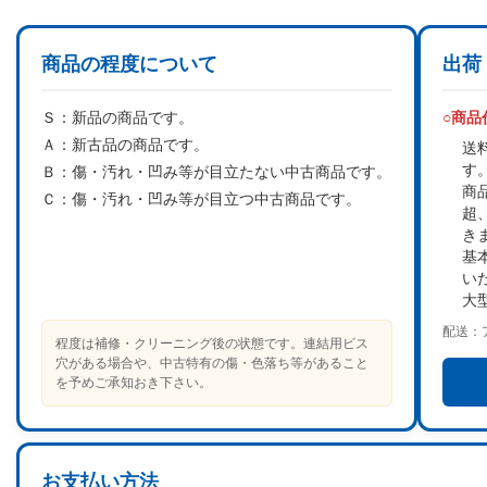
商品の程度について
出荷
Ｓ：
新品の商品です。
○商
Ａ：
新古品の商品です。
送
す
Ｂ：
傷・汚れ・凹み等が目立たない中古商品です。
商
Ｃ：
傷・汚れ・凹み等が目立つ中古商品です。
超
き
基
い
大
配送：
程度は補修・クリーニング後の状態です。連結用ビス
穴がある場合や、中古特有の傷・色落ち等があること
を予めご承知おき下さい。
お支払い方法