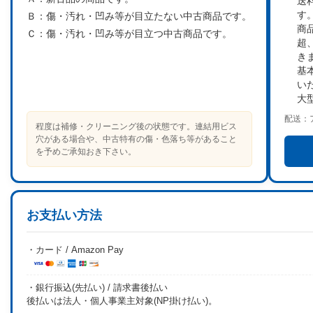
送
す
Ｂ：
傷・汚れ・凹み等が目立たない中古商品です。
商
Ｃ：
傷・汚れ・凹み等が目立つ中古商品です。
超
き
基
い
大
配送：
程度は補修・クリーニング後の状態です。連結用ビス
穴がある場合や、中古特有の傷・色落ち等があること
を予めご承知おき下さい。
お支払い方法
・カード / Amazon Pay
・銀行振込(先払い) / 請求書後払い
後払いは法人・個人事業主対象(NP掛け払い)。