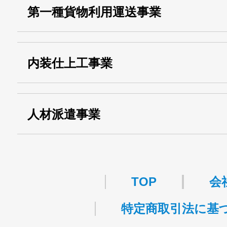
第一種貨物利用運送事業
13000155805
運搬業許可証番号：
・第一種貨物利用運送
第518号
内装仕上工事業
事業
関自貨：
・東京都 (般・23) ：
第83449号
人材派遣事業
・許可番号 ：
派13-314458
TOP
会
特定商取引法に基