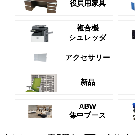
役員用家具
複合機
シュレッダ
アクセサリー
新品
ABW
集中ブース