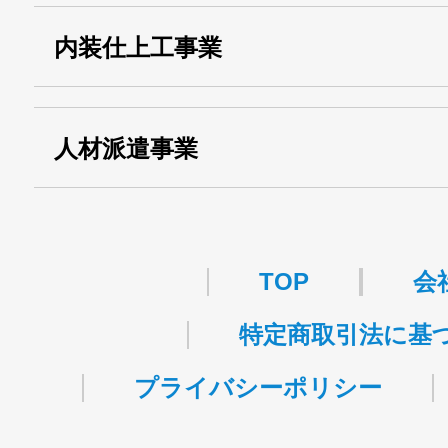
・第一種貨物利用運送
第518号
内装仕上工事業
事業
関自貨：
・東京都 (般・23) ：
第83449号
人材派遣事業
・許可番号 ：
派13-314458
TOP
会
特定商取引法に基
プライバシーポリシー