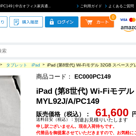
A/PC149 | 中古オフィス家具通...
ご利用ガイド
よくあるご質問
0
>
タブレット iPad
>
iPad (第8世代) Wi-Fiモデル 32GB スペースグレ
商品コード：
EC000PC149
iPad (第8世代) Wi-Fiモ
MYL92J/A/PC149
61,600
販売価格（税込）：
送料目安（税込）：
別途お見積りいたします
申し訳ございません。現在入荷待ちです。
代替品を御提案させていただきますので、お気軽にご連絡