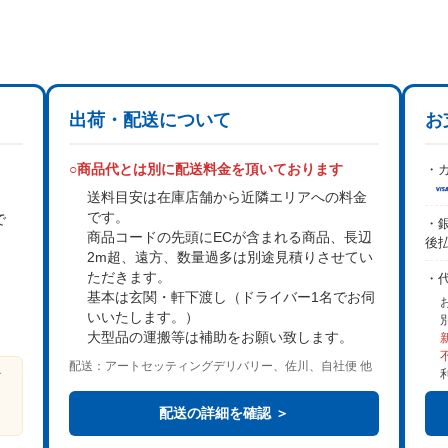
出荷・配送について
お
○商品代とは別に配送料金を頂いております
・カ
送料目安は在庫店舗から近隣エリアへの料金
です。
で
・銀
商品コードの先頭にECが含まれる商品、長辺
後
2m超、遠方、数量過多は
別途見積り
させてい
。
ただきます。
・
基本は
玄関・軒下渡し
（ドライバー1名でお伺
いいたします。）
大型品の運搬等は補助をお願い致します。
配送：アートセッティングデリバリー、佐川、自社便 他
ビ
る
配送の詳細を確認 ＞