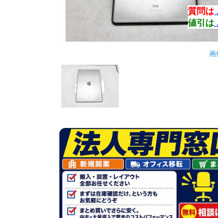
質問は
値引は
画