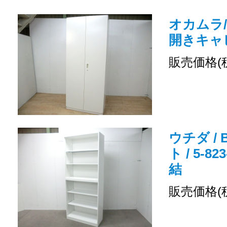
オカムラ/
開きキャ
販売価格(
ウチダ /
ト / 5-8
結
販売価格(