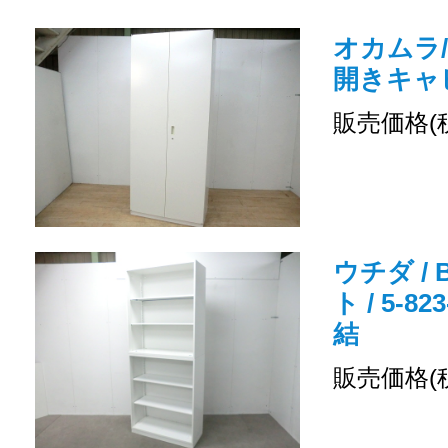
オカムラ/
開きキャ
販売価格(
ウチダ /
ト / 5-8
結
販売価格(