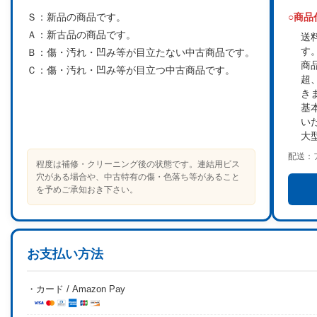
Ｓ：
新品の商品です。
○商
Ａ：
新古品の商品です。
送
す
Ｂ：
傷・汚れ・凹み等が目立たない中古商品です。
商
Ｃ：
傷・汚れ・凹み等が目立つ中古商品です。
超
き
基
い
大
配送：
程度は補修・クリーニング後の状態です。連結用ビス
穴がある場合や、中古特有の傷・色落ち等があること
を予めご承知おき下さい。
お支払い方法
・カード / Amazon Pay