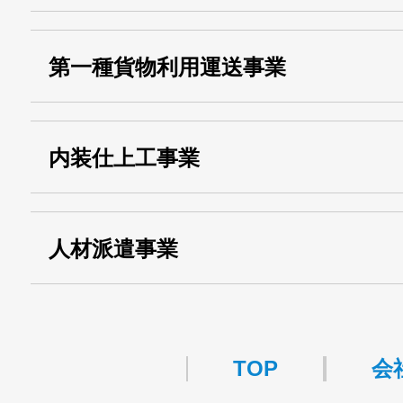
・産業廃棄物収集
埼玉 011001
第一種貨物利用運送事業
13000155805
運搬業許可証番号：
・第一種貨物利用運送
第518号
内装仕上工事業
事業
関自貨：
・東京都 (般・23) ：
第83449号
人材派遣事業
・許可番号 ：
派13-314458
TOP
会