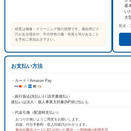
基
い
大
配送：
程度は補修・クリーニング後の状態です。連結用ビス
穴がある場合や、中古特有の傷・色落ち等があること
を予めご承知おき下さい。
お支払い方法
・カード / Amazon Pay
・銀行振込(先払い) / 請求書後払い
後払いは法人・個人事業主対象(NP掛け払い)。
・代金引換（配達時支払い）
おつりの無いようご用意をお願いします。
別途、代引手数料・収入印紙代がかかります。
新品や商品コードにECが付いた商品・一部地域は利用不可。