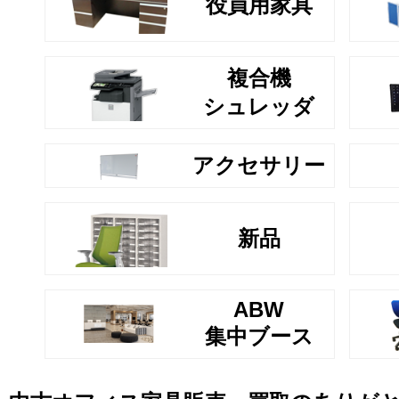
役員用家具
複合機
シュレッダ
アクセサリー
新品
ABW
集中ブース