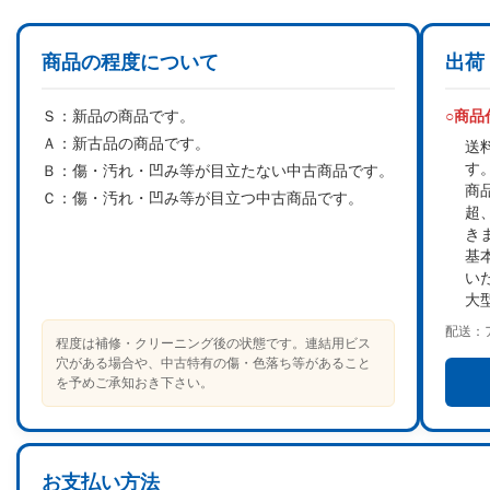
商品の程度について
出荷
Ｓ：
新品の商品です。
○商
Ａ：
新古品の商品です。
送
す
Ｂ：
傷・汚れ・凹み等が目立たない中古商品です。
商
Ｃ：
傷・汚れ・凹み等が目立つ中古商品です。
超
き
基
い
大
配送：
程度は補修・クリーニング後の状態です。連結用ビス
穴がある場合や、中古特有の傷・色落ち等があること
を予めご承知おき下さい。
お支払い方法