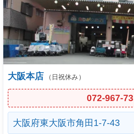
大阪本店
（日祝休み）
072-967-73
大阪府東大阪市角田1-7-43