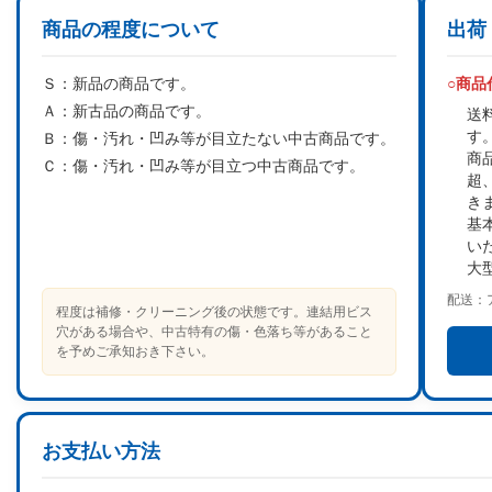
商品の程度について
出荷
Ｓ：
新品の商品です。
○商
Ａ：
新古品の商品です。
送
す
Ｂ：
傷・汚れ・凹み等が目立たない中古商品です。
商
Ｃ：
傷・汚れ・凹み等が目立つ中古商品です。
超
き
基
い
大
配送：
程度は補修・クリーニング後の状態です。連結用ビス
穴がある場合や、中古特有の傷・色落ち等があること
を予めご承知おき下さい。
お支払い方法