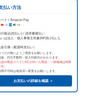
支払い方法
ード / Amazon Pay
行振込(先払い) / 請求書後払い
払いは法人・個人事業主対象(NP掛け払い)。
代金引換（配達時支払い）
おつりの無いようご用意をお願いします。
別途、代引手数料・収入印紙代がかかります。
新品や商品コードにECが付いた商品・一部地域は利用
不可。
利用不可時は他決済へ変更をお願いします。
お支払いの詳細を確認 ＞