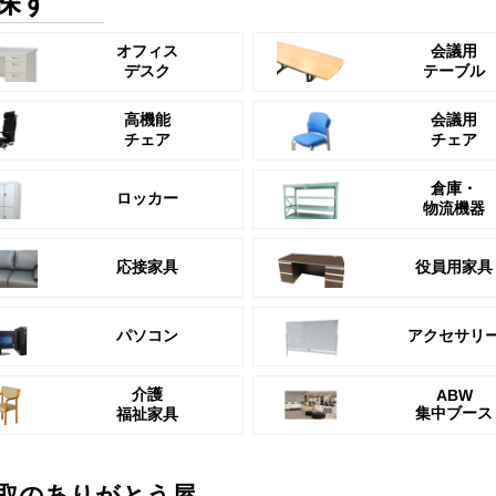
探す
オフィス
会議用
デスク
テーブル
高機能
会議用
チェア
チェア
倉庫・
ロッカー
物流機器
応接家具
役員用家具
パソコン
アクセサリ
介護
ABW
集中ブース
福祉家具
取のありがとう屋