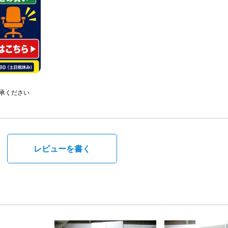
承ください
。
レビューを書く