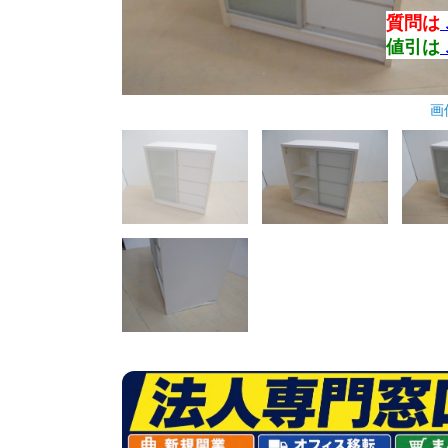
質問は
値引は
画