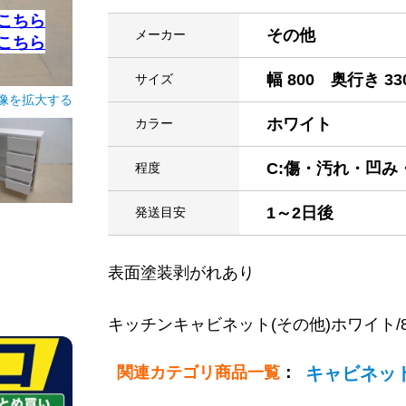
こちら
その他
メーカー
こちら
幅 800 奥行き 33
サイズ
像を拡大する
ホワイト
カラー
C:傷・汚れ・凹
程度
1～2日後
発送目安
表面塗装剥がれあり
キッチンキャビネット(その他)ホワイト/800x33
関連カテゴリ商品一覧
：
キャビネット