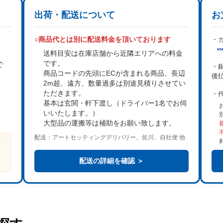
出荷・配送について
お
○商品代とは別に配送料金を頂いております
・カ
送料目安は在庫店舗から近隣エリアへの料金
です。
で
・銀
商品コードの先頭にECが含まれる商品、長辺
後
2m超、遠方、数量過多は
別途見積り
させてい
。
ただきます。
・
基本は
玄関・軒下渡し
（ドライバー1名でお伺
いいたします。）
大型品の運搬等は補助をお願い致します。
配送：アートセッティングデリバリー、佐川、自社便 他
ビ
る
配送の詳細を確認 ＞