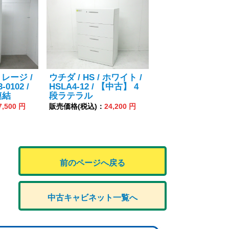
トレージ /
ウチダ / HS / ホワイト /
-0102 /
HSLA4-12 / 【中古】 4
連結
段ラテラル
7,500 円
販売価格(税込)：
24,200 円
前のページへ戻る
中古キャビネット一覧へ