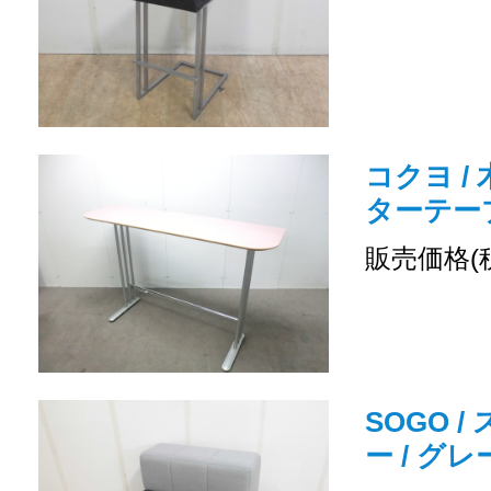
コクヨ /
ターテーブル
販売価格(
SOGO /
ー / グレ