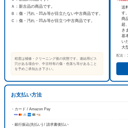
Ａ：
新古品の商品です。
送
す
Ｂ：
傷・汚れ・凹み等が目立たない中古商品です。
商
Ｃ：
傷・汚れ・凹み等が目立つ中古商品です。
超
き
基
い
大
配送：
程度は補修・クリーニング後の状態です。連結用ビス
穴がある場合や、中古特有の傷・色落ち等があること
を予めご承知おき下さい。
お支払い方法
・カード / Amazon Pay
・銀行振込(先払い) / 請求書後払い