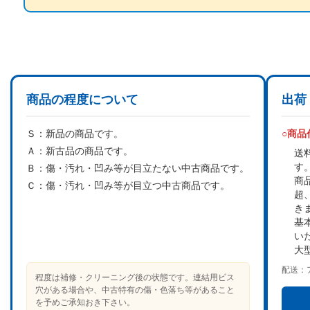
商品の程度について
出荷
Ｓ：
新品の商品です。
○商
Ａ：
新古品の商品です。
送
す
Ｂ：
傷・汚れ・凹み等が目立たない中古商品です。
商
Ｃ：
傷・汚れ・凹み等が目立つ中古商品です。
超
き
基
い
大
配送：
程度は補修・クリーニング後の状態です。連結用ビス
穴がある場合や、中古特有の傷・色落ち等があること
を予めご承知おき下さい。