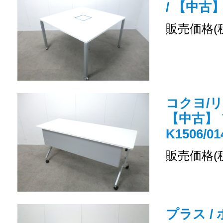
/ 【中古
販売価格(
コクヨ/
【中古】 
K1506/01
販売価格(
プラス /