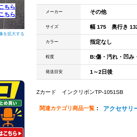
こちら
その他
メーカー
こちら
幅 175 奥行き 13
サイズ
像を拡大する
指定なし
カラー
B:傷・汚れ・凹
程度
1～2日後
発送目安
Zカード インクリボンTP-1051SB
関連カテゴリ商品一覧
：
アクセサリ