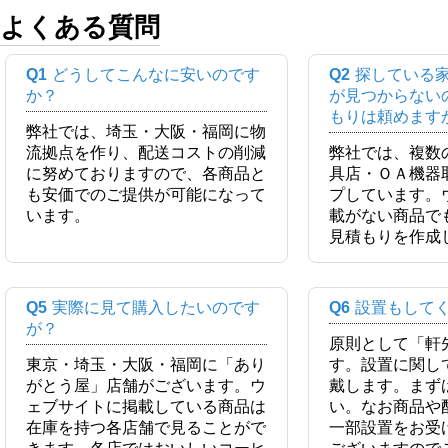
よくある質問
Q1
どうしてこんなに安いのです
Q2
探している
か？
が見つからない
もりは頼めます
弊社では、埼玉・大阪・福岡に物
流拠点を作り、配送コストの削減
弊社では、複数
に努めておりますので、各商品と
具店・ＯＡ機器
も安価でのご提供が可能になって
プしています。
います。
載がない商品で
見積もりを作成
Q5
実際に見て購入したいのです
Q6
設置もして
が？
原則として「軒
東京・埼玉・大阪・福岡に「あり
す。設置に関し
がとう屋」店舗がございます。ウ
戴します。まず
ェブサイトに掲載している商品は
い。なお商品や
在庫を持つ各店舗で見ることがで
一部設置をお受