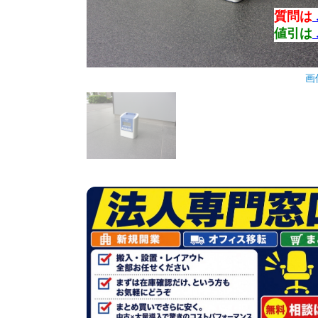
質問は
値引は
画