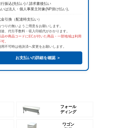
行振込(先払い) / 請求書後払い
払いは法人・個人事業主対象(NP掛け払い)。
代金引換（配達時支払い）
おつりの無いようご用意をお願いします。
別途、代引手数料・収入印紙代がかかります。
新品や商品コードにECが付いた商品・一部地域は利用
不可。
利用不可時は他決済へ変更をお願いします。
お支払いの詳細を確認 ＞
フォール
ディング
ワゴン