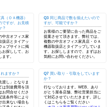
家具（ＯＡ機器）
Q3
同じ商品で数を揃えたいので
のですが、お見積
すが、可能ですか？
か？
お客様のご要望に合った商品をご
の中古オフィス家
提案させて頂きます。弊社では、
取扱店とタイアッ
複数の中古オフィス家具店・ＯＡ
ウェブサイトに掲
機器取扱店とタイアップしていま
もお探しして、お
す。お探ししますので、まずはお
します。
気軽にお問い合わせください。
くれますか？
Q7
買い取り・引取をしています
か？
先渡し」となりま
ては別途費用を頂
行なっております。WEB、あり
はお問合せくださ
がとう屋各店舗、弊社営業担当に
配送条件等により
て対応させていただきます。詳し
け出来ない場合も
くはこちらをご覧ください