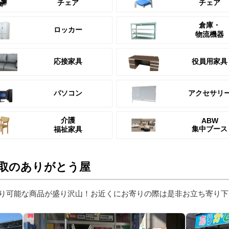
チェア
チェア
倉庫・
ロッカー
物流機器
応接家具
役員用家具
パソコン
アクセサリ
介護
ABW
集中ブース
福祉家具
取のありがとう屋
り可能な商品が盛り沢山！お近くにお寄りの際は是非お立ち寄り下