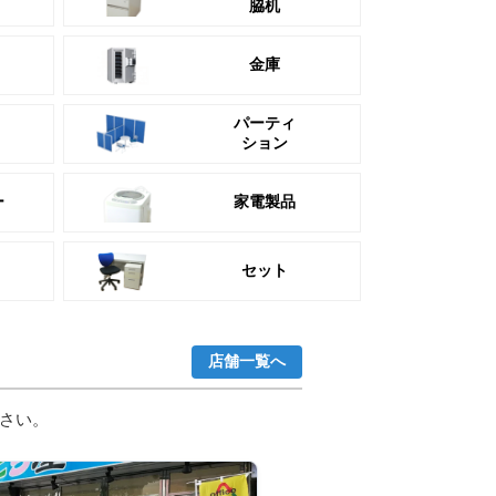
脇机
金庫
パーティ
ション
ー
家電製品
セット
店舗一覧へ
さい。