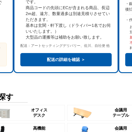
です。
で
・銀
商品コードの先頭にECが含まれる商品、長辺
後
2m超、遠方、数量過多は
別途見積り
させてい
。
ただきます。
・
基本は
玄関・軒下渡し
（ドライバー1名でお伺
いいたします。）
大型品の運搬等は補助をお願い致します。
配送：アートセッティングデリバリー、佐川、自社便 他
ビ
る
配送の詳細を確認 ＞
探す
オフィス
会議用
デスク
テーブル
高機能
会議用