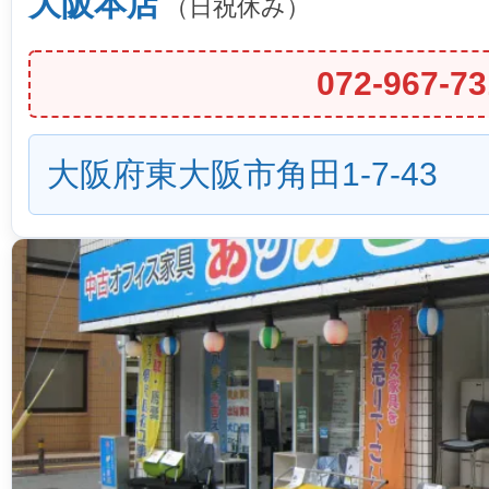
大阪本店
（日祝休み）
072-967-73
大阪府東大阪市角田1-7-43