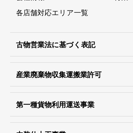
各店舗対応エリア一覧
古物営業法に基づく表記
・名称：
株式会社シモ
産業廃棄物収集運搬業許可
・古物商許可番号：
東京都公安委員会
・産業廃棄物収集
埼玉 011001
第一種貨物利用運送事業
13000155805
運搬業許可証番号：
・第一種貨物利用運送
第518号