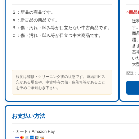
Ｓ：
新品の商品です。
○商
Ａ：
新古品の商品です。
送
す
Ｂ：
傷・汚れ・凹み等が目立たない中古商品です。
商
Ｃ：
傷・汚れ・凹み等が目立つ中古商品です。
超
き
基
い
大
配送：
程度は補修・クリーニング後の状態です。連結用ビス
穴がある場合や、中古特有の傷・色落ち等があること
を予めご承知おき下さい。
お支払い方法
・カード / Amazon Pay